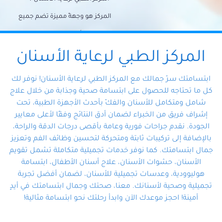
المركز هو وجهةً مميزة تضم جميع
احتياجات الأسنان تحت سقف واحد،
وتضمن لك حلاً شاملًا لجميع
المركز الطبي لرعاية الأسنان
مشكلات أسنانك بفضل فريقنا
ابتسامتك سرّ جمالك مع المركز الطبي لرعاية الأسنان! نوفر لك
المتخصص ذوي الخبرة، ستجد نفسك
كل ما تحتاجه للحصول على ابتسامة صحية وجذابة من خلال علاج
شامل ومتكامل للأسنان والفكّ بأحدث الأجهزة الطبية، تحت
في أيد أمينة تلبي احتياجاتك بكل
إشراف فريق من الخبراء لضمان أدق النتائج وفقًا لأعلى معايير
احترافية ودقة.
الجودة. نقدم جراحات فورية وعامة بأقصى درجات الدقة والراحة،
بالإضافة إلى تركيبات ثابتة ومتحركة لتحسين وظائف الفم وتعزيز
جمال ابتسامتك. كما نوفر خدمات تجميلية متكاملة تشمل تقويم
الأسنان، حشوات الأسنان، علاج أسنان الأطفال، ابتسامة
هوليوودية، وعدسات تجميلية للأسنان، لضمان أفضل تجربة
تجميلية وصحية لأسنانك. معنا، صحتك وجمال ابتسامتك في أيدٍ
أمينة! احجز موعدك الآن وابدأ رحلتك نحو ابتسامة مثالية!