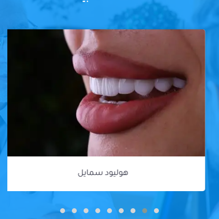
هوليود سمايل