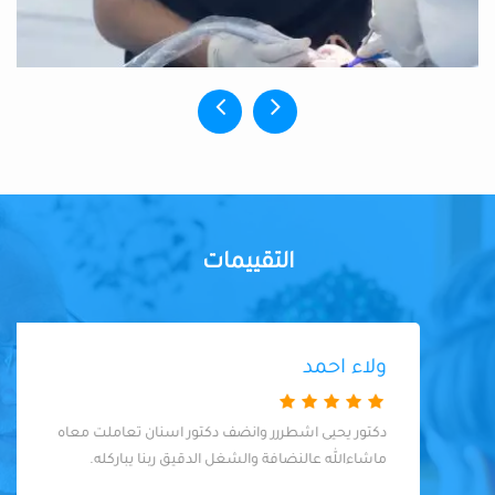
التقييمات
ولاء احمد
دكتور يحيى اشطررر وانضف دكتور اسنان تعاملت معاه
ماشاءالله عالنضافة والشغل الدقيق ربنا يباركله.