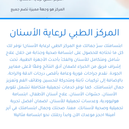
المركز هو وجهةً مميزة تضم جميع
احتياجات الأسنان تحت سقف واحد،
وتضمن لك حلاً شاملًا لجميع
المركز الطبي لرعاية الأسنان
مشكلات أسنانك بفضل فريقنا
ابتسامتك سرّ جمالك مع المركز الطبي لرعاية الأسنان! نوفر لك
المتخصص ذوي الخبرة، ستجد نفسك
كل ما تحتاجه للحصول على ابتسامة صحية وجذابة من خلال علاج
شامل ومتكامل للأسنان والفكّ بأحدث الأجهزة الطبية، تحت
في أيد أمينة تلبي احتياجاتك بكل
إشراف فريق من الخبراء لضمان أدق النتائج وفقًا لأعلى معايير
احترافية ودقة.
الجودة. نقدم جراحات فورية وعامة بأقصى درجات الدقة والراحة،
بالإضافة إلى تركيبات ثابتة ومتحركة لتحسين وظائف الفم وتعزيز
جمال ابتسامتك. كما نوفر خدمات تجميلية متكاملة تشمل تقويم
الأسنان، حشوات الأسنان، علاج أسنان الأطفال، ابتسامة
هوليوودية، وعدسات تجميلية للأسنان، لضمان أفضل تجربة
تجميلية وصحية لأسنانك. معنا، صحتك وجمال ابتسامتك في أيدٍ
أمينة! احجز موعدك الآن وابدأ رحلتك نحو ابتسامة مثالية!