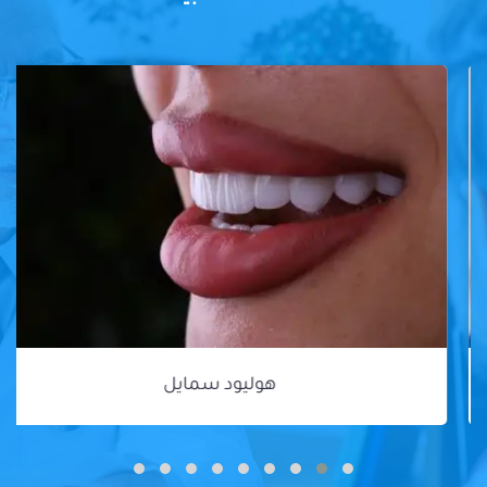
هوليود سمايل