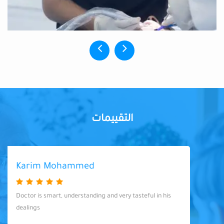
التقييمات
Karim Mohammed
Doctor is smart, understanding and very tasteful in his
dealings