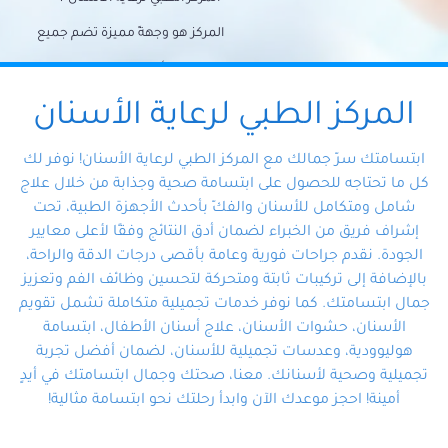
المركز هو وجهةً مميزة تضم جميع
احتياجات الأسنان تحت سقف واحد،
وتضمن لك حلاً شاملًا لجميع
المركز الطبي لرعاية الأسنان
مشكلات أسنانك بفضل فريقنا
ابتسامتك سرّ جمالك مع المركز الطبي لرعاية الأسنان! نوفر لك
المتخصص ذوي الخبرة، ستجد نفسك
كل ما تحتاجه للحصول على ابتسامة صحية وجذابة من خلال علاج
شامل ومتكامل للأسنان والفكّ بأحدث الأجهزة الطبية، تحت
في أيد أمينة تلبي احتياجاتك بكل
إشراف فريق من الخبراء لضمان أدق النتائج وفقًا لأعلى معايير
احترافية ودقة.
الجودة. نقدم جراحات فورية وعامة بأقصى درجات الدقة والراحة،
بالإضافة إلى تركيبات ثابتة ومتحركة لتحسين وظائف الفم وتعزيز
جمال ابتسامتك. كما نوفر خدمات تجميلية متكاملة تشمل تقويم
الأسنان، حشوات الأسنان، علاج أسنان الأطفال، ابتسامة
هوليوودية، وعدسات تجميلية للأسنان، لضمان أفضل تجربة
تجميلية وصحية لأسنانك. معنا، صحتك وجمال ابتسامتك في أيدٍ
أمينة! احجز موعدك الآن وابدأ رحلتك نحو ابتسامة مثالية!