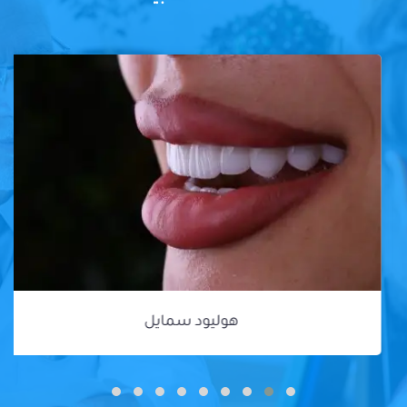
هوليود سمايل