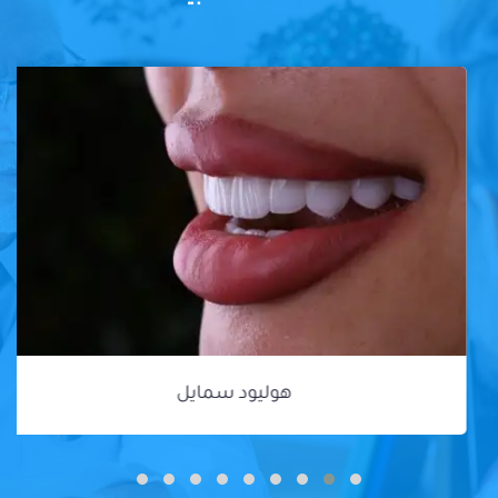
هوليود سمايل