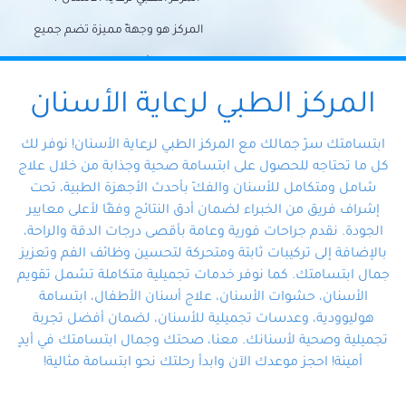
المركز هو وجهةً مميزة تضم جميع
احتياجات الأسنان تحت سقف واحد،
وتضمن لك حلاً شاملًا لجميع
المركز الطبي لرعاية الأسنان
مشكلات أسنانك بفضل فريقنا
ابتسامتك سرّ جمالك مع المركز الطبي لرعاية الأسنان! نوفر لك
المتخصص ذوي الخبرة، ستجد نفسك
كل ما تحتاجه للحصول على ابتسامة صحية وجذابة من خلال علاج
شامل ومتكامل للأسنان والفكّ بأحدث الأجهزة الطبية، تحت
في أيد أمينة تلبي احتياجاتك بكل
إشراف فريق من الخبراء لضمان أدق النتائج وفقًا لأعلى معايير
احترافية ودقة.
الجودة. نقدم جراحات فورية وعامة بأقصى درجات الدقة والراحة،
بالإضافة إلى تركيبات ثابتة ومتحركة لتحسين وظائف الفم وتعزيز
جمال ابتسامتك. كما نوفر خدمات تجميلية متكاملة تشمل تقويم
الأسنان، حشوات الأسنان، علاج أسنان الأطفال، ابتسامة
هوليوودية، وعدسات تجميلية للأسنان، لضمان أفضل تجربة
تجميلية وصحية لأسنانك. معنا، صحتك وجمال ابتسامتك في أيدٍ
أمينة! احجز موعدك الآن وابدأ رحلتك نحو ابتسامة مثالية!