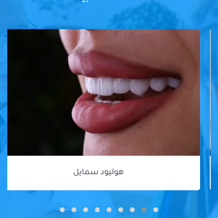
هوليود سمايل