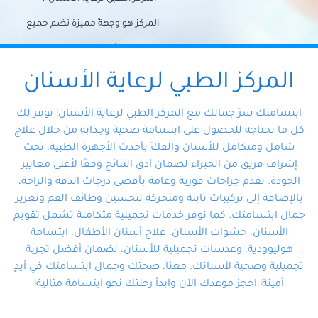
المركز هو وجهةً مميزة تضم جميع
احتياجات الأسنان تحت سقف واحد،
وتضمن لك حلاً شاملًا لجميع
المركز الطبي لرعاية الأسنان
مشكلات أسنانك بفضل فريقنا
ابتسامتك سرّ جمالك مع المركز الطبي لرعاية الأسنان! نوفر لك
المتخصص ذوي الخبرة، ستجد نفسك
كل ما تحتاجه للحصول على ابتسامة صحية وجذابة من خلال علاج
شامل ومتكامل للأسنان والفكّ بأحدث الأجهزة الطبية، تحت
في أيد أمينة تلبي احتياجاتك بكل
إشراف فريق من الخبراء لضمان أدق النتائج وفقًا لأعلى معايير
احترافية ودقة.
الجودة. نقدم جراحات فورية وعامة بأقصى درجات الدقة والراحة،
بالإضافة إلى تركيبات ثابتة ومتحركة لتحسين وظائف الفم وتعزيز
جمال ابتسامتك. كما نوفر خدمات تجميلية متكاملة تشمل تقويم
الأسنان، حشوات الأسنان، علاج أسنان الأطفال، ابتسامة
هوليوودية، وعدسات تجميلية للأسنان، لضمان أفضل تجربة
تجميلية وصحية لأسنانك. معنا، صحتك وجمال ابتسامتك في أيدٍ
أمينة! احجز موعدك الآن وابدأ رحلتك نحو ابتسامة مثالية!