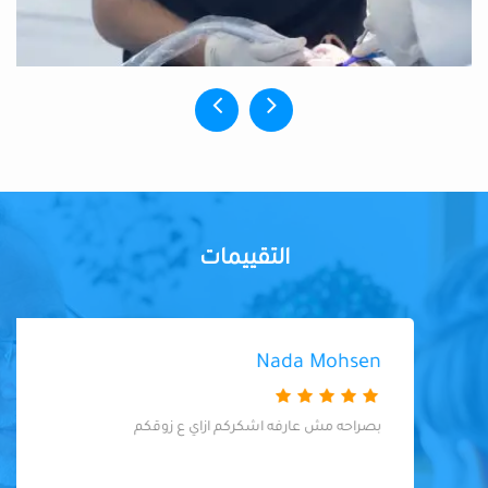
التقييمات
Nada Mohsen
بصراحه مش عارفه اشكركم ازاي ع زوقكم