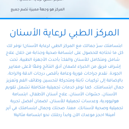
المركز هو وجهةً مميزة تضم جميع
احتياجات الأسنان تحت سقف واحد،
وتضمن لك حلاً شاملًا لجميع
المركز الطبي لرعاية الأسنان
مشكلات أسنانك بفضل فريقنا
ابتسامتك سرّ جمالك مع المركز الطبي لرعاية الأسنان! نوفر لك
المتخصص ذوي الخبرة، ستجد نفسك
كل ما تحتاجه للحصول على ابتسامة صحية وجذابة من خلال علاج
شامل ومتكامل للأسنان والفكّ بأحدث الأجهزة الطبية، تحت
في أيد أمينة تلبي احتياجاتك بكل
إشراف فريق من الخبراء لضمان أدق النتائج وفقًا لأعلى معايير
احترافية ودقة.
الجودة. نقدم جراحات فورية وعامة بأقصى درجات الدقة والراحة،
بالإضافة إلى تركيبات ثابتة ومتحركة لتحسين وظائف الفم وتعزيز
جمال ابتسامتك. كما نوفر خدمات تجميلية متكاملة تشمل تقويم
الأسنان، حشوات الأسنان، علاج أسنان الأطفال، ابتسامة
هوليوودية، وعدسات تجميلية للأسنان، لضمان أفضل تجربة
تجميلية وصحية لأسنانك. معنا، صحتك وجمال ابتسامتك في أيدٍ
أمينة! احجز موعدك الآن وابدأ رحلتك نحو ابتسامة مثالية!