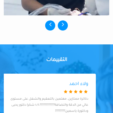
التقييمات
ولاء احمد
دكاترة ممتازين، مهتمين بالتعقيم والشغل على مستوى
عالي من الدقة والنضافة????????????١٠/١٠ شكرا دكتور يحيى
ودكتورة ياسمين????????