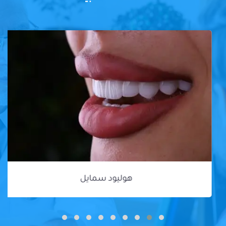
هوليود سمايل