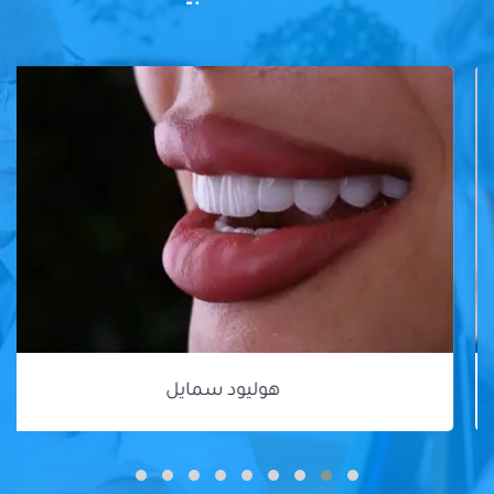
هوليود سمايل