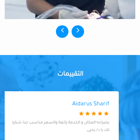
التقييمات
Aidarus Sharif
بصراحه المكان و الخدمة رائعة والسعر مناسب جدا شكرا
لك يا د/ يحيى