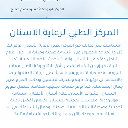
المركز هو وجهةً مميزة تضم جميع
احتياجات الأسنان تحت سقف واحد،
وتضمن لك حلاً شاملًا لجميع
المركز الطبي لرعاية الأسنان
مشكلات أسنانك بفضل فريقنا
ابتسامتك سرّ جمالك مع المركز الطبي لرعاية الأسنان! نوفر لك
المتخصص ذوي الخبرة، ستجد نفسك
كل ما تحتاجه للحصول على ابتسامة صحية وجذابة من خلال علاج
شامل ومتكامل للأسنان والفكّ بأحدث الأجهزة الطبية، تحت
في أيد أمينة تلبي احتياجاتك بكل
إشراف فريق من الخبراء لضمان أدق النتائج وفقًا لأعلى معايير
احترافية ودقة.
الجودة. نقدم جراحات فورية وعامة بأقصى درجات الدقة والراحة،
بالإضافة إلى تركيبات ثابتة ومتحركة لتحسين وظائف الفم وتعزيز
جمال ابتسامتك. كما نوفر خدمات تجميلية متكاملة تشمل تقويم
الأسنان، حشوات الأسنان، علاج أسنان الأطفال، ابتسامة
هوليوودية، وعدسات تجميلية للأسنان، لضمان أفضل تجربة
تجميلية وصحية لأسنانك. معنا، صحتك وجمال ابتسامتك في أيدٍ
أمينة! احجز موعدك الآن وابدأ رحلتك نحو ابتسامة مثالية!