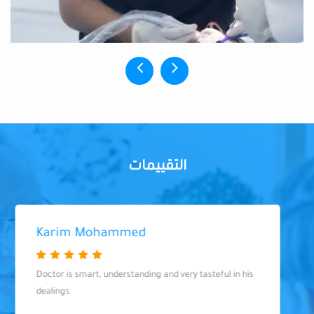
التقييمات
Karim Mohammed
Doctor is smart, understanding and very tasteful in his
dealings