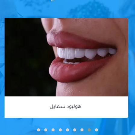
هوليود سمايل