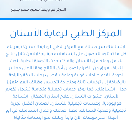
المركز هو وجهةً مميزة تضم جميع
احتياجات الأسنان تحت سقف واحد،
وتضمن لك حلاً شاملًا لجميع
المركز الطبي لرعاية الأسنان
مشكلات أسنانك بفضل فريقنا
ابتسامتك سرّ جمالك مع المركز الطبي لرعاية الأسنان! نوفر لك
المتخصص ذوي الخبرة، ستجد نفسك
كل ما تحتاجه للحصول على ابتسامة صحية وجذابة من خلال علاج
شامل ومتكامل للأسنان والفكّ بأحدث الأجهزة الطبية، تحت
في أيد أمينة تلبي احتياجاتك بكل
إشراف فريق من الخبراء لضمان أدق النتائج وفقًا لأعلى معايير
احترافية ودقة.
الجودة. نقدم جراحات فورية وعامة بأقصى درجات الدقة والراحة،
بالإضافة إلى تركيبات ثابتة ومتحركة لتحسين وظائف الفم وتعزيز
جمال ابتسامتك. كما نوفر خدمات تجميلية متكاملة تشمل تقويم
الأسنان، حشوات الأسنان، علاج أسنان الأطفال، ابتسامة
هوليوودية، وعدسات تجميلية للأسنان، لضمان أفضل تجربة
تجميلية وصحية لأسنانك. معنا، صحتك وجمال ابتسامتك في أيدٍ
أمينة! احجز موعدك الآن وابدأ رحلتك نحو ابتسامة مثالية!