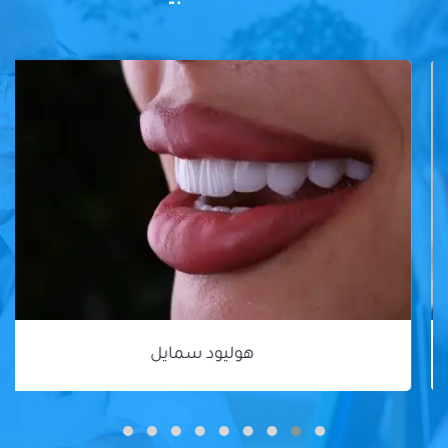
هوليود سمايل