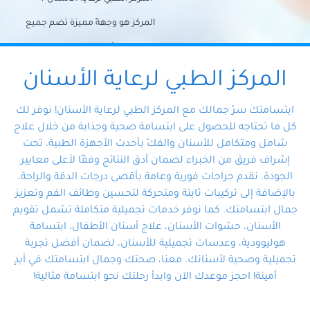
المركز هو وجهةً مميزة تضم جميع
احتياجات الأسنان تحت سقف واحد،
وتضمن لك حلاً شاملًا لجميع
المركز الطبي لرعاية الأسنان
مشكلات أسنانك بفضل فريقنا
ابتسامتك سرّ جمالك مع المركز الطبي لرعاية الأسنان! نوفر لك
المتخصص ذوي الخبرة، ستجد نفسك
كل ما تحتاجه للحصول على ابتسامة صحية وجذابة من خلال علاج
شامل ومتكامل للأسنان والفكّ بأحدث الأجهزة الطبية، تحت
في أيد أمينة تلبي احتياجاتك بكل
إشراف فريق من الخبراء لضمان أدق النتائج وفقًا لأعلى معايير
احترافية ودقة.
الجودة. نقدم جراحات فورية وعامة بأقصى درجات الدقة والراحة،
بالإضافة إلى تركيبات ثابتة ومتحركة لتحسين وظائف الفم وتعزيز
جمال ابتسامتك. كما نوفر خدمات تجميلية متكاملة تشمل تقويم
الأسنان، حشوات الأسنان، علاج أسنان الأطفال، ابتسامة
هوليوودية، وعدسات تجميلية للأسنان، لضمان أفضل تجربة
تجميلية وصحية لأسنانك. معنا، صحتك وجمال ابتسامتك في أيدٍ
أمينة! احجز موعدك الآن وابدأ رحلتك نحو ابتسامة مثالية!