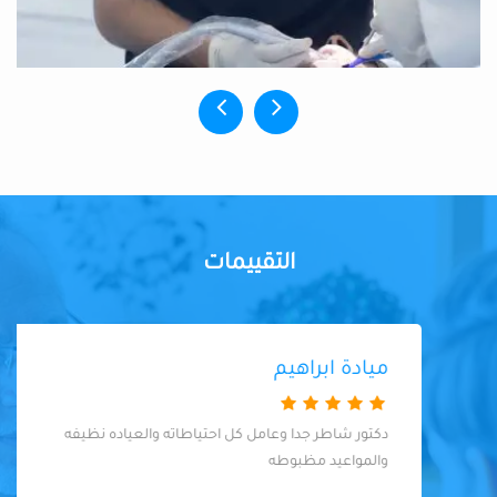
التقييمات
ميادة ابراهيم
دكتور شاطر جدا وعامل كل احتياطاته والعياده نظيفه
والمواعيد مظبوطه