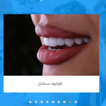
هوليود سمايل