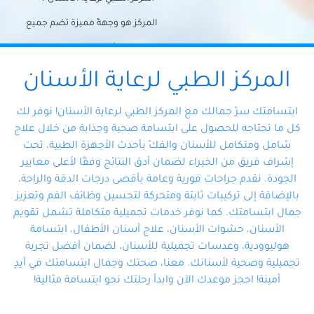
المركز هو وجهةً مميزة تضم جميع
احتياجات الأسنان تحت سقف واحد،
وتضمن لك حلاً شاملًا لجميع
المركز الطبي لرعاية الأسنان
مشكلات أسنانك بفضل فريقنا
ابتسامتك سرّ جمالك مع المركز الطبي لرعاية الأسنان! نوفر لك
المتخصص ذوي الخبرة، ستجد نفسك
كل ما تحتاجه للحصول على ابتسامة صحية وجذابة من خلال علاج
شامل ومتكامل للأسنان والفكّ بأحدث الأجهزة الطبية، تحت
في أيد أمينة تلبي احتياجاتك بكل
إشراف فريق من الخبراء لضمان أدق النتائج وفقًا لأعلى معايير
احترافية ودقة.
الجودة. نقدم جراحات فورية وعامة بأقصى درجات الدقة والراحة،
بالإضافة إلى تركيبات ثابتة ومتحركة لتحسين وظائف الفم وتعزيز
جمال ابتسامتك. كما نوفر خدمات تجميلية متكاملة تشمل تقويم
الأسنان، حشوات الأسنان، علاج أسنان الأطفال، ابتسامة
هوليوودية، وعدسات تجميلية للأسنان، لضمان أفضل تجربة
تجميلية وصحية لأسنانك. معنا، صحتك وجمال ابتسامتك في أيدٍ
أمينة! احجز موعدك الآن وابدأ رحلتك نحو ابتسامة مثالية!