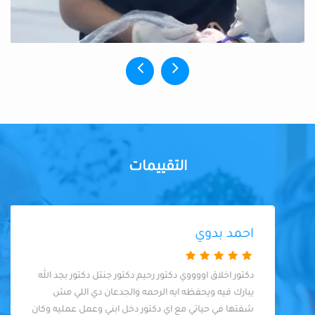
التقييمات
احمد بدوي
دكتور اخلاق اووووي دكتور رحيم دكتور جنتل دكتور بجد الله
يبارك فيه ويحفظه ايه الرحمه والجدعان دي اللي مش
شفتها في حياتي مع اي دكتور دخل ابني وعمل عمليه وكان