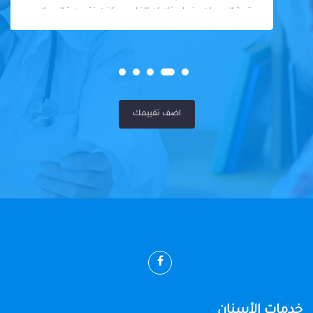
قمة الجدعان عند لحظه ان الفلوس كنت نقصه قالي ولا
يهمك المهم ابنك عجزت عن الشكر يادكتور وبجد ربنا يبرك
في اولاد حضرتك شكرا علي رحمتك والانسانيه الا جوه
قلبك ربنا يكتبلك الخير يارب عن تجربه ياجماعه مافيش
كلام دكتور شاطر وفاهم ومش بكلفك فوق طقتكم ربنا
يكرمك بالفضل دكتور عندي شكرا
اضف تقييمك
خدمات الأسنان