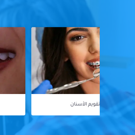
هوليود سمايل