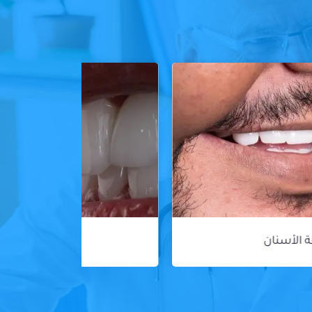
ڤينير الأسنان