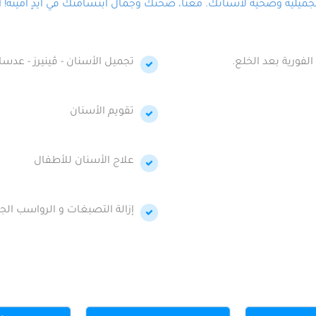
لية وصحية لأسنانك. معنا، صحتك وجمال ابتسامتك في أيدٍ أمينة! احج
الفورية بعد الخلع.
تجميل الأسنان - ڤينيرز - عدسا
تقويم الأسنان
علاج الأسنان للأطفال
إزالة التصبغات و الرواسب الجي