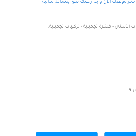
ز موعدك الآن وابدأ رحلتك نحو ابتسامة مثالية!
ت الأسنان - قشرة تجميلية - تركيبات تجميلية.
رية