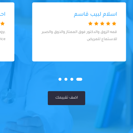
احمد الزين
Professional staff, up to date technology,
great service
اضف تقييمك