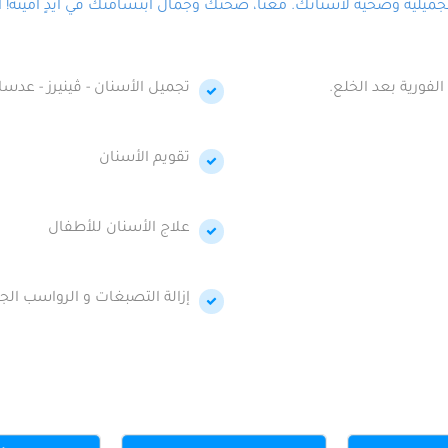
لية وصحية لأسنانك. معنا، صحتك وجمال ابتسامتك في أيدٍ أمينة! احج
الفورية بعد الخلع.
تجميل الأسنان - ڤينيرز - عدسا
تقويم الأسنان
علاج الأسنان للأطفال
إزالة التصبغات و الرواسب الجي