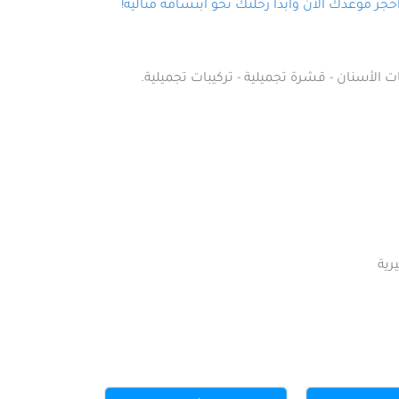
ز موعدك الآن وابدأ رحلتك نحو ابتسامة مثالية!
ت الأسنان - قشرة تجميلية - تركيبات تجميلية.
رية