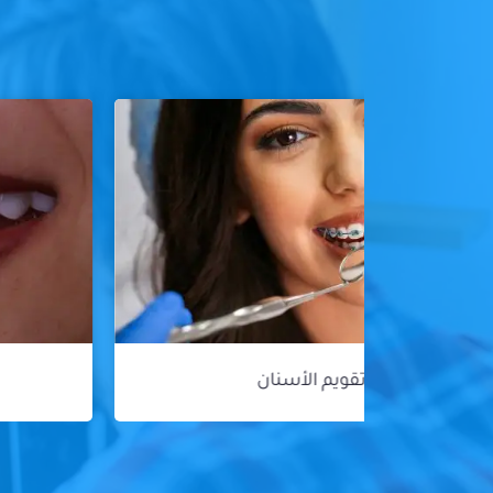
هوليود سمايل