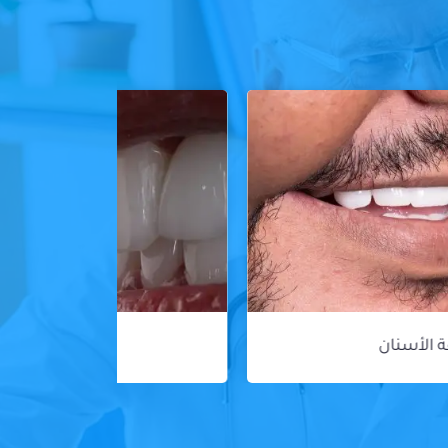
ڤينير الأسنان