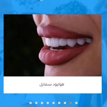
هوليود سمايل