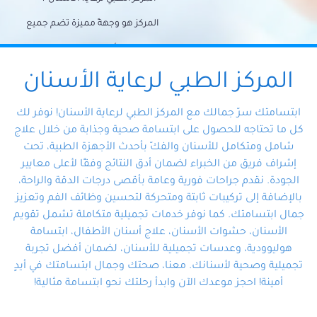
المركز هو وجهةً مميزة تضم جميع
احتياجات الأسنان تحت سقف واحد،
وتضمن لك حلاً شاملًا لجميع
المركز الطبي لرعاية الأسنان
مشكلات أسنانك بفضل فريقنا
ابتسامتك سرّ جمالك مع المركز الطبي لرعاية الأسنان! نوفر لك
المتخصص ذوي الخبرة، ستجد نفسك
كل ما تحتاجه للحصول على ابتسامة صحية وجذابة من خلال علاج
شامل ومتكامل للأسنان والفكّ بأحدث الأجهزة الطبية، تحت
في أيد أمينة تلبي احتياجاتك بكل
إشراف فريق من الخبراء لضمان أدق النتائج وفقًا لأعلى معايير
احترافية ودقة.
الجودة. نقدم جراحات فورية وعامة بأقصى درجات الدقة والراحة،
بالإضافة إلى تركيبات ثابتة ومتحركة لتحسين وظائف الفم وتعزيز
جمال ابتسامتك. كما نوفر خدمات تجميلية متكاملة تشمل تقويم
الأسنان، حشوات الأسنان، علاج أسنان الأطفال، ابتسامة
هوليوودية، وعدسات تجميلية للأسنان، لضمان أفضل تجربة
تجميلية وصحية لأسنانك. معنا، صحتك وجمال ابتسامتك في أيدٍ
أمينة! احجز موعدك الآن وابدأ رحلتك نحو ابتسامة مثالية!