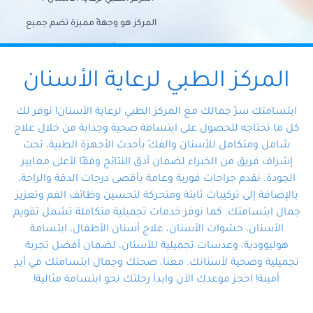
المركز هو وجهةً مميزة تضم جميع
احتياجات الأسنان تحت سقف واحد،
وتضمن لك حلاً شاملًا لجميع
المركز الطبي لرعاية الأسنان
مشكلات أسنانك بفضل فريقنا
ابتسامتك سرّ جمالك مع المركز الطبي لرعاية الأسنان! نوفر لك
المتخصص ذوي الخبرة، ستجد نفسك
كل ما تحتاجه للحصول على ابتسامة صحية وجذابة من خلال علاج
شامل ومتكامل للأسنان والفكّ بأحدث الأجهزة الطبية، تحت
في أيد أمينة تلبي احتياجاتك بكل
إشراف فريق من الخبراء لضمان أدق النتائج وفقًا لأعلى معايير
احترافية ودقة.
الجودة. نقدم جراحات فورية وعامة بأقصى درجات الدقة والراحة،
بالإضافة إلى تركيبات ثابتة ومتحركة لتحسين وظائف الفم وتعزيز
جمال ابتسامتك. كما نوفر خدمات تجميلية متكاملة تشمل تقويم
الأسنان، حشوات الأسنان، علاج أسنان الأطفال، ابتسامة
هوليوودية، وعدسات تجميلية للأسنان، لضمان أفضل تجربة
تجميلية وصحية لأسنانك. معنا، صحتك وجمال ابتسامتك في أيدٍ
أمينة! احجز موعدك الآن وابدأ رحلتك نحو ابتسامة مثالية!