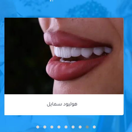
هوليود سمايل