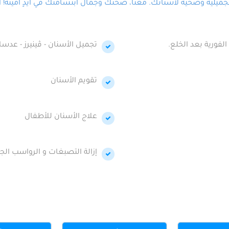
لية وصحية لأسنانك. معنا، صحتك وجمال ابتسامتك في أيدٍ أمينة! احج
الفورية بعد الخلع.
تجميل الأسنان - ڤينيرز - عدسا
تقويم الأسنان
علاج الأسنان للأطفال
إزالة التصبغات و الرواسب الجي