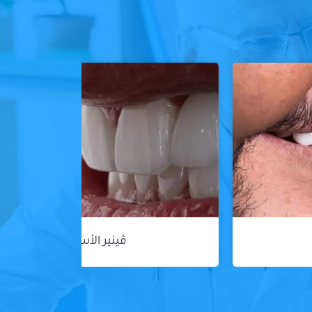
ڤينير الأسنان