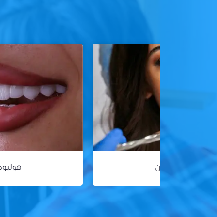
هوليود سمايل