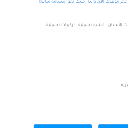
ز موعدك الآن وابدأ رحلتك نحو ابتسامة مثالية!
ت الأسنان - قشرة تجميلية - تركيبات تجميلية.
رية