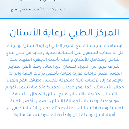
المركز هو وجهةً مميزة تضم جميع
احتياجات الأسنان تحت سقف واحد،
وتضمن لك حلاً شاملًا لجميع
المركز الطبي لرعاية الأسنان
مشكلات أسنانك بفضل فريقنا
ابتسامتك سرّ جمالك مع المركز الطبي لرعاية الأسنان! نوفر لك
المتخصص ذوي الخبرة، ستجد نفسك
كل ما تحتاجه للحصول على ابتسامة صحية وجذابة من خلال علاج
شامل ومتكامل للأسنان والفكّ بأحدث الأجهزة الطبية، تحت
في أيد أمينة تلبي احتياجاتك بكل
إشراف فريق من الخبراء لضمان أدق النتائج وفقًا لأعلى معايير
احترافية ودقة.
الجودة. نقدم جراحات فورية وعامة بأقصى درجات الدقة والراحة،
بالإضافة إلى تركيبات ثابتة ومتحركة لتحسين وظائف الفم وتعزيز
جمال ابتسامتك. كما نوفر خدمات تجميلية متكاملة تشمل تقويم
الأسنان، حشوات الأسنان، علاج أسنان الأطفال، ابتسامة
هوليوودية، وعدسات تجميلية للأسنان، لضمان أفضل تجربة
تجميلية وصحية لأسنانك. معنا، صحتك وجمال ابتسامتك في أيدٍ
أمينة! احجز موعدك الآن وابدأ رحلتك نحو ابتسامة مثالية!