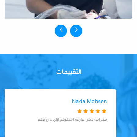
التقييمات
Nada Mohsen
بصراحه مش عارفه اشكركم ازاي ع زوقكم