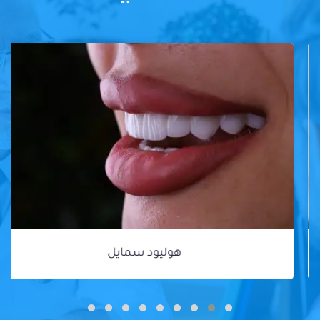
هوليود سمايل