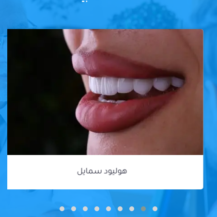
هوليود سمايل