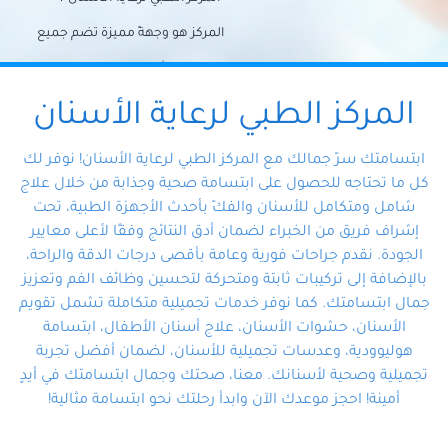
المركز هو وجهةً مميزة تضم جميع
احتياجات الأسنان تحت سقف واحد،
وتضمن لك حلاً شاملًا لجميع
المركز الطبي لرعاية الأسنان
مشكلات أسنانك بفضل فريقنا
ابتسامتك سرّ جمالك مع المركز الطبي لرعاية الأسنان! نوفر لك
المتخصص ذوي الخبرة، ستجد نفسك
كل ما تحتاجه للحصول على ابتسامة صحية وجذابة من خلال علاج
شامل ومتكامل للأسنان والفكّ بأحدث الأجهزة الطبية، تحت
في أيد أمينة تلبي احتياجاتك بكل
إشراف فريق من الخبراء لضمان أدق النتائج وفقًا لأعلى معايير
احترافية ودقة.
الجودة. نقدم جراحات فورية وعامة بأقصى درجات الدقة والراحة،
بالإضافة إلى تركيبات ثابتة ومتحركة لتحسين وظائف الفم وتعزيز
جمال ابتسامتك. كما نوفر خدمات تجميلية متكاملة تشمل تقويم
الأسنان، حشوات الأسنان، علاج أسنان الأطفال، ابتسامة
هوليوودية، وعدسات تجميلية للأسنان، لضمان أفضل تجربة
تجميلية وصحية لأسنانك. معنا، صحتك وجمال ابتسامتك في أيدٍ
أمينة! احجز موعدك الآن وابدأ رحلتك نحو ابتسامة مثالية!