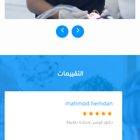
التقييمات
mahmod hemdan
دكتور كويس وعيادة نظيفة