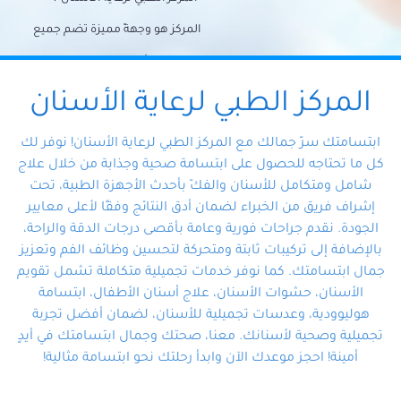
المركز هو وجهةً مميزة تضم جميع
احتياجات الأسنان تحت سقف واحد،
وتضمن لك حلاً شاملًا لجميع
المركز الطبي لرعاية الأسنان
مشكلات أسنانك بفضل فريقنا
ابتسامتك سرّ جمالك مع المركز الطبي لرعاية الأسنان! نوفر لك
المتخصص ذوي الخبرة، ستجد نفسك
كل ما تحتاجه للحصول على ابتسامة صحية وجذابة من خلال علاج
شامل ومتكامل للأسنان والفكّ بأحدث الأجهزة الطبية، تحت
في أيد أمينة تلبي احتياجاتك بكل
إشراف فريق من الخبراء لضمان أدق النتائج وفقًا لأعلى معايير
احترافية ودقة.
الجودة. نقدم جراحات فورية وعامة بأقصى درجات الدقة والراحة،
بالإضافة إلى تركيبات ثابتة ومتحركة لتحسين وظائف الفم وتعزيز
جمال ابتسامتك. كما نوفر خدمات تجميلية متكاملة تشمل تقويم
الأسنان، حشوات الأسنان، علاج أسنان الأطفال، ابتسامة
هوليوودية، وعدسات تجميلية للأسنان، لضمان أفضل تجربة
تجميلية وصحية لأسنانك. معنا، صحتك وجمال ابتسامتك في أيدٍ
أمينة! احجز موعدك الآن وابدأ رحلتك نحو ابتسامة مثالية!