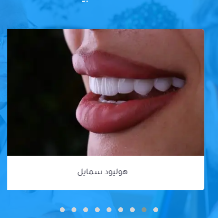
هوليود سمايل