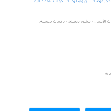
ز موعدك الآن وابدأ رحلتك نحو ابتسامة مثالية!
ت الأسنان - قشرة تجميلية - تركيبات تجميلية.
رية