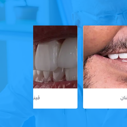
ڤينير الأسنان