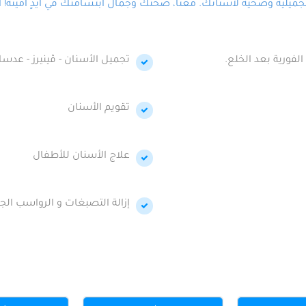
لية وصحية لأسنانك. معنا، صحتك وجمال ابتسامتك في أيدٍ أمينة! احج
الفورية بعد الخلع.
تجميل الأسنان - ڤينيرز - عدسا
تقويم الأسنان
علاج الأسنان للأطفال
إزالة التصبغات و الرواسب الجي