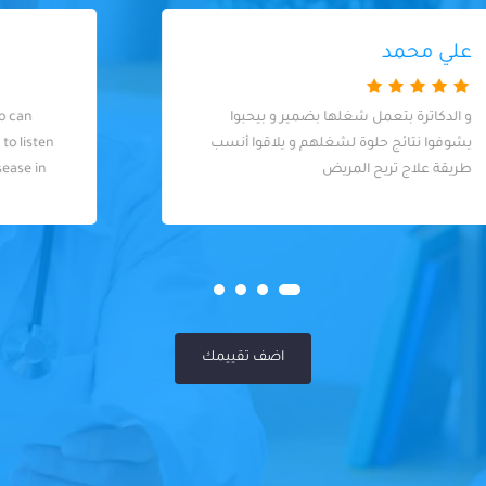
Admed Abady
A good listener is a good talker who can
spend with the patient a long time to listen
to the complaint and clarify the disease in
general. Excellent doctor
اضف تقييمك