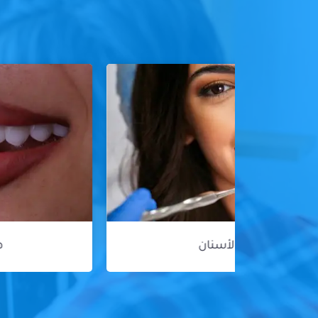
هوليود سمايل