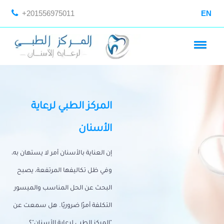
+201556975011
EN
المركز الطبي لرعاية
الأسنان
إن العناية بالأسنان أمر لا يستهان به،
وفي ظل تكاليفها المرتفعة، يصبح
البحث عن الحل المناسب والميسور
التكلفة أمرًا ضروريًا. هل سمعت عن
"المركز الطبي لرعاية الأسنان"؟