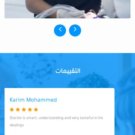
التقييمات
Karim Mohammed
Doctor is smart, understanding and very tasteful in his
dealings