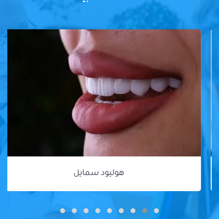
هوليود سمايل