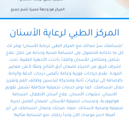
المركز هو وجهةً مميزة تضم جميع
احتياجات الأسنان تحت سقف واحد،
وتضمن لك حلاً شاملًا لجميع
المركز الطبي لرعاية الأسنان
مشكلات أسنانك بفضل فريقنا
ابتسامتك سرّ جمالك مع المركز الطبي لرعاية الأسنان! نوفر لك
المتخصص ذوي الخبرة، ستجد نفسك
كل ما تحتاجه للحصول على ابتسامة صحية وجذابة من خلال علاج
شامل ومتكامل للأسنان والفكّ بأحدث الأجهزة الطبية، تحت
في أيد أمينة تلبي احتياجاتك بكل
إشراف فريق من الخبراء لضمان أدق النتائج وفقًا لأعلى معايير
احترافية ودقة.
الجودة. نقدم جراحات فورية وعامة بأقصى درجات الدقة والراحة،
بالإضافة إلى تركيبات ثابتة ومتحركة لتحسين وظائف الفم وتعزيز
جمال ابتسامتك. كما نوفر خدمات تجميلية متكاملة تشمل تقويم
الأسنان، حشوات الأسنان، علاج أسنان الأطفال، ابتسامة
هوليوودية، وعدسات تجميلية للأسنان، لضمان أفضل تجربة
تجميلية وصحية لأسنانك. معنا، صحتك وجمال ابتسامتك في أيدٍ
أمينة! احجز موعدك الآن وابدأ رحلتك نحو ابتسامة مثالية!