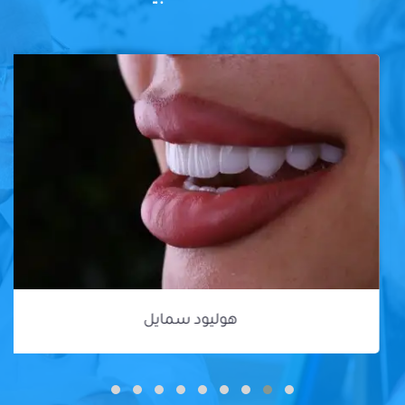
هوليود سمايل