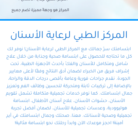
المركز هو وجهةً مميزة تضم جميع
احتياجات الأسنان تحت سقف واحد،
وتضمن لك حلاً شاملًا لجميع
المركز الطبي لرعاية الأسنان
مشكلات أسنانك بفضل فريقنا
ابتسامتك سرّ جمالك مع المركز الطبي لرعاية الأسنان! نوفر لك
المتخصص ذوي الخبرة، ستجد نفسك
كل ما تحتاجه للحصول على ابتسامة صحية وجذابة من خلال علاج
شامل ومتكامل للأسنان والفكّ بأحدث الأجهزة الطبية، تحت
في أيد أمينة تلبي احتياجاتك بكل
إشراف فريق من الخبراء لضمان أدق النتائج وفقًا لأعلى معايير
احترافية ودقة.
الجودة. نقدم جراحات فورية وعامة بأقصى درجات الدقة والراحة،
بالإضافة إلى تركيبات ثابتة ومتحركة لتحسين وظائف الفم وتعزيز
جمال ابتسامتك. كما نوفر خدمات تجميلية متكاملة تشمل تقويم
الأسنان، حشوات الأسنان، علاج أسنان الأطفال، ابتسامة
هوليوودية، وعدسات تجميلية للأسنان، لضمان أفضل تجربة
تجميلية وصحية لأسنانك. معنا، صحتك وجمال ابتسامتك في أيدٍ
أمينة! احجز موعدك الآن وابدأ رحلتك نحو ابتسامة مثالية!