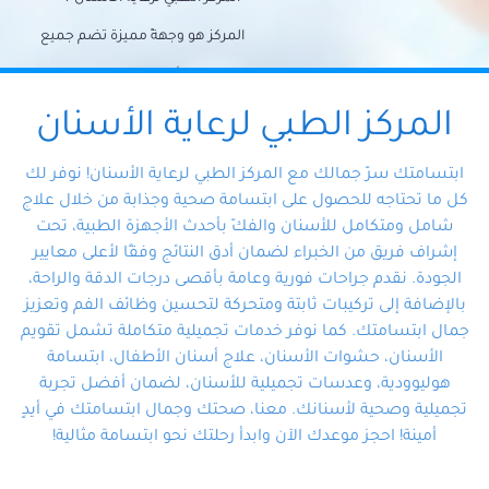
المركز هو وجهةً مميزة تضم جميع
احتياجات الأسنان تحت سقف واحد،
وتضمن لك حلاً شاملًا لجميع
المركز الطبي لرعاية الأسنان
مشكلات أسنانك بفضل فريقنا
ابتسامتك سرّ جمالك مع المركز الطبي لرعاية الأسنان! نوفر لك
المتخصص ذوي الخبرة، ستجد نفسك
كل ما تحتاجه للحصول على ابتسامة صحية وجذابة من خلال علاج
شامل ومتكامل للأسنان والفكّ بأحدث الأجهزة الطبية، تحت
في أيد أمينة تلبي احتياجاتك بكل
إشراف فريق من الخبراء لضمان أدق النتائج وفقًا لأعلى معايير
احترافية ودقة.
الجودة. نقدم جراحات فورية وعامة بأقصى درجات الدقة والراحة،
بالإضافة إلى تركيبات ثابتة ومتحركة لتحسين وظائف الفم وتعزيز
جمال ابتسامتك. كما نوفر خدمات تجميلية متكاملة تشمل تقويم
الأسنان، حشوات الأسنان، علاج أسنان الأطفال، ابتسامة
هوليوودية، وعدسات تجميلية للأسنان، لضمان أفضل تجربة
تجميلية وصحية لأسنانك. معنا، صحتك وجمال ابتسامتك في أيدٍ
أمينة! احجز موعدك الآن وابدأ رحلتك نحو ابتسامة مثالية!