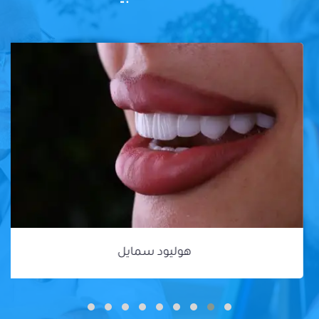
هوليود سمايل