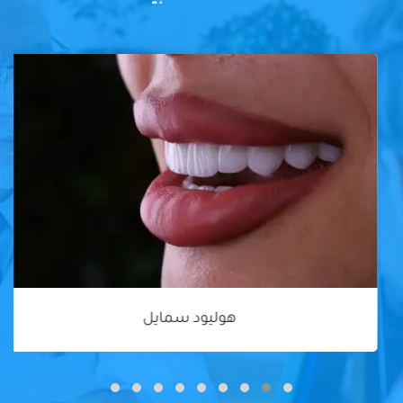
هوليود سمايل