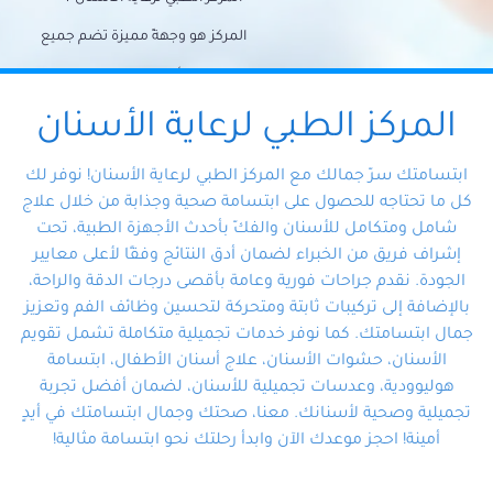
المركز هو وجهةً مميزة تضم جميع
احتياجات الأسنان تحت سقف واحد،
وتضمن لك حلاً شاملًا لجميع
المركز الطبي لرعاية الأسنان
مشكلات أسنانك بفضل فريقنا
ابتسامتك سرّ جمالك مع المركز الطبي لرعاية الأسنان! نوفر لك
المتخصص ذوي الخبرة، ستجد نفسك
كل ما تحتاجه للحصول على ابتسامة صحية وجذابة من خلال علاج
شامل ومتكامل للأسنان والفكّ بأحدث الأجهزة الطبية، تحت
في أيد أمينة تلبي احتياجاتك بكل
إشراف فريق من الخبراء لضمان أدق النتائج وفقًا لأعلى معايير
احترافية ودقة.
الجودة. نقدم جراحات فورية وعامة بأقصى درجات الدقة والراحة،
بالإضافة إلى تركيبات ثابتة ومتحركة لتحسين وظائف الفم وتعزيز
جمال ابتسامتك. كما نوفر خدمات تجميلية متكاملة تشمل تقويم
الأسنان، حشوات الأسنان، علاج أسنان الأطفال، ابتسامة
هوليوودية، وعدسات تجميلية للأسنان، لضمان أفضل تجربة
تجميلية وصحية لأسنانك. معنا، صحتك وجمال ابتسامتك في أيدٍ
أمينة! احجز موعدك الآن وابدأ رحلتك نحو ابتسامة مثالية!