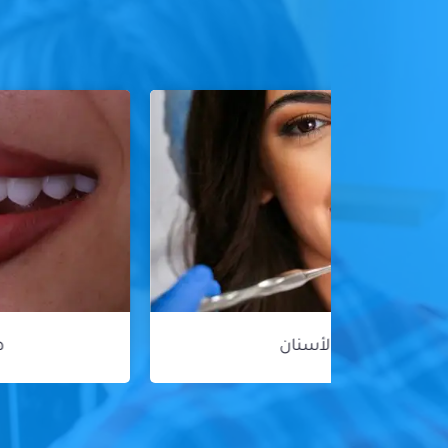
هوليود سمايل