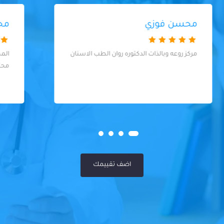
محمد علاء
المكان جميل و طاقم العمل كله friendly و
محترمين في التعامل
اضف تقييمك