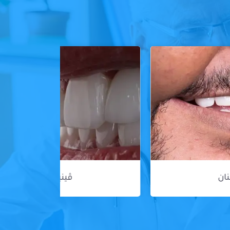
ڤينير الأسنان