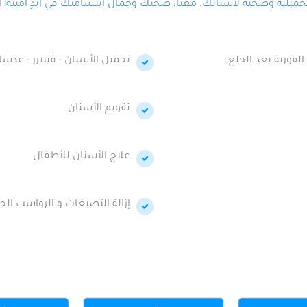
لية وصحية لأسنانك. معنا، صحتك وجمال ابتسامتك في أيدٍ أمينة! احج
الفورية بعد الخلع.
تجميل الأسنان - ڤينيرز - عدسا
تقويم الأسنان
علاج الأسنان للأطفال
إزالة التصبغات و الرواسب الجي