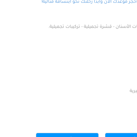
ز موعدك الآن وابدأ رحلتك نحو ابتسامة مثالية!
ت الأسنان - قشرة تجميلية - تركيبات تجميلية.
رية