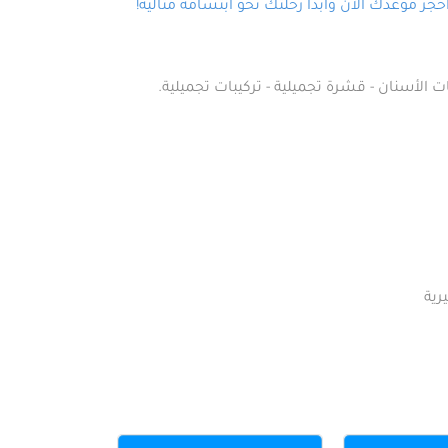
ز موعدك الآن وابدأ رحلتك نحو ابتسامة مثالية!
ت الأسنان - قشرة تجميلية - تركيبات تجميلية.
رية