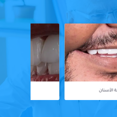
ڤينير الأسنان