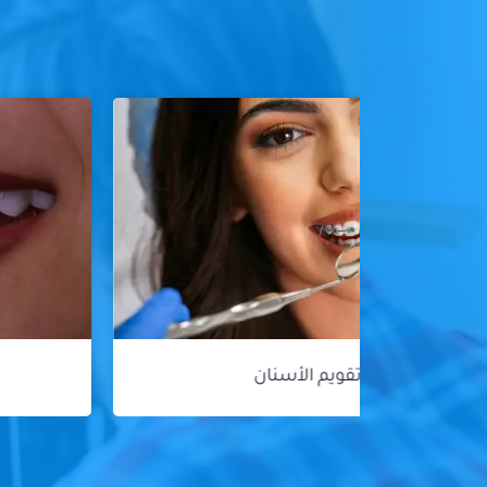
هوليود سمايل