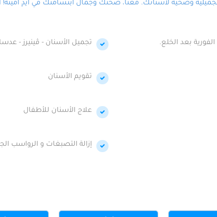
لية وصحية لأسنانك. معنا، صحتك وجمال ابتسامتك في أيدٍ أمينة! احج
الفورية بعد الخلع.
تجميل الأسنان - ڤينيرز - عدسا
تقويم الأسنان
علاج الأسنان للأطفال
إزالة التصبغات و الرواسب الجي