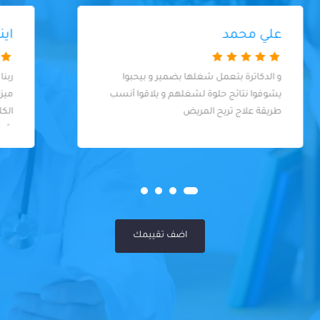
ايناس محمد خميس
ربنا يبارك له و يجعل كل حاجة بيعملها في
ميزان حسناته دكتور انسان بكل ما تحمله
الكلمة من معنى و ممتاز جدا و فاهم اوي في
شغله و لما بيطلب علاج او اشاعات بتبقي
فعلا الحالة محتاجة بيحاول علي قد ما يقدر ما
يجيش علي المريض او يكلفه كتير
اضف تقييمك