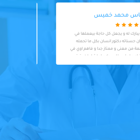
ولاء احمد
دكاترة ممتازين، مهتمين بالتعقيم والشغل
 can
على مستوى عالي من الدقة
 listen
والنضافة????????????١٠/١٠ شكرا دكتور يحيى
ase in
ودكتورة ياسمين????????