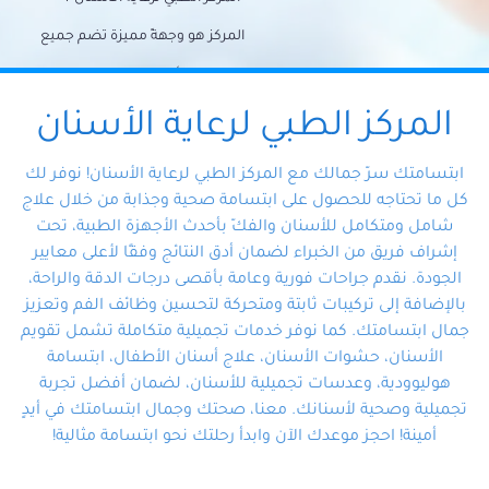
المركز هو وجهةً مميزة تضم جميع
احتياجات الأسنان تحت سقف واحد،
وتضمن لك حلاً شاملًا لجميع
المركز الطبي لرعاية الأسنان
مشكلات أسنانك بفضل فريقنا
ابتسامتك سرّ جمالك مع المركز الطبي لرعاية الأسنان! نوفر لك
المتخصص ذوي الخبرة، ستجد نفسك
كل ما تحتاجه للحصول على ابتسامة صحية وجذابة من خلال علاج
شامل ومتكامل للأسنان والفكّ بأحدث الأجهزة الطبية، تحت
في أيد أمينة تلبي احتياجاتك بكل
إشراف فريق من الخبراء لضمان أدق النتائج وفقًا لأعلى معايير
احترافية ودقة.
الجودة. نقدم جراحات فورية وعامة بأقصى درجات الدقة والراحة،
بالإضافة إلى تركيبات ثابتة ومتحركة لتحسين وظائف الفم وتعزيز
جمال ابتسامتك. كما نوفر خدمات تجميلية متكاملة تشمل تقويم
الأسنان، حشوات الأسنان، علاج أسنان الأطفال، ابتسامة
هوليوودية، وعدسات تجميلية للأسنان، لضمان أفضل تجربة
تجميلية وصحية لأسنانك. معنا، صحتك وجمال ابتسامتك في أيدٍ
أمينة! احجز موعدك الآن وابدأ رحلتك نحو ابتسامة مثالية!