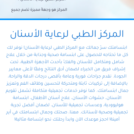
المركز هو وجهةً مميزة تضم جميع
احتياجات الأسنان تحت سقف واحد،
وتضمن لك حلاً شاملًا لجميع
المركز الطبي لرعاية الأسنان
مشكلات أسنانك بفضل فريقنا
ابتسامتك سرّ جمالك مع المركز الطبي لرعاية الأسنان! نوفر لك
المتخصص ذوي الخبرة، ستجد نفسك
كل ما تحتاجه للحصول على ابتسامة صحية وجذابة من خلال علاج
شامل ومتكامل للأسنان والفكّ بأحدث الأجهزة الطبية، تحت
في أيد أمينة تلبي احتياجاتك بكل
إشراف فريق من الخبراء لضمان أدق النتائج وفقًا لأعلى معايير
احترافية ودقة.
الجودة. نقدم جراحات فورية وعامة بأقصى درجات الدقة والراحة،
بالإضافة إلى تركيبات ثابتة ومتحركة لتحسين وظائف الفم وتعزيز
جمال ابتسامتك. كما نوفر خدمات تجميلية متكاملة تشمل تقويم
الأسنان، حشوات الأسنان، علاج أسنان الأطفال، ابتسامة
هوليوودية، وعدسات تجميلية للأسنان، لضمان أفضل تجربة
تجميلية وصحية لأسنانك. معنا، صحتك وجمال ابتسامتك في أيدٍ
أمينة! احجز موعدك الآن وابدأ رحلتك نحو ابتسامة مثالية!