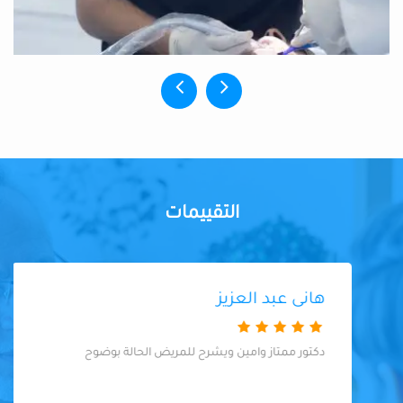
التقييمات
هانى عبد العزيز
دكتور ممتاز وامين ويشرح للمريض الحالة بوضوح