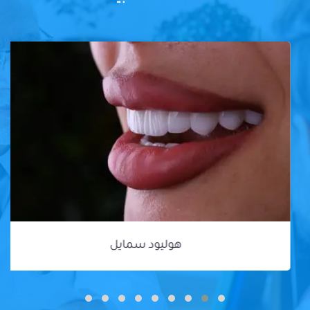
هوليود سمايل