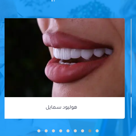
هوليود سمايل