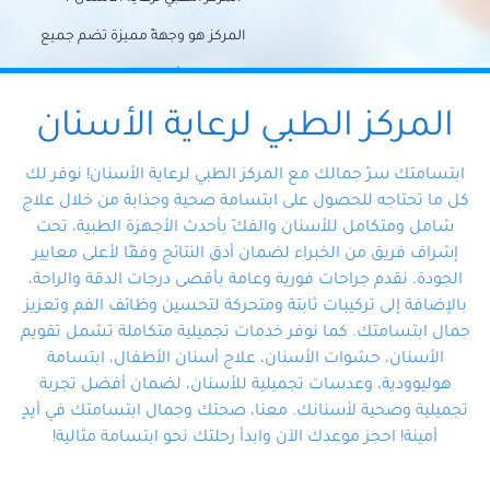
المركز هو وجهةً مميزة تضم جميع
احتياجات الأسنان تحت سقف واحد،
وتضمن لك حلاً شاملًا لجميع
المركز الطبي لرعاية الأسنان
مشكلات أسنانك بفضل فريقنا
ابتسامتك سرّ جمالك مع المركز الطبي لرعاية الأسنان! نوفر لك
المتخصص ذوي الخبرة، ستجد نفسك
كل ما تحتاجه للحصول على ابتسامة صحية وجذابة من خلال علاج
شامل ومتكامل للأسنان والفكّ بأحدث الأجهزة الطبية، تحت
في أيد أمينة تلبي احتياجاتك بكل
إشراف فريق من الخبراء لضمان أدق النتائج وفقًا لأعلى معايير
احترافية ودقة.
الجودة. نقدم جراحات فورية وعامة بأقصى درجات الدقة والراحة،
بالإضافة إلى تركيبات ثابتة ومتحركة لتحسين وظائف الفم وتعزيز
جمال ابتسامتك. كما نوفر خدمات تجميلية متكاملة تشمل تقويم
الأسنان، حشوات الأسنان، علاج أسنان الأطفال، ابتسامة
هوليوودية، وعدسات تجميلية للأسنان، لضمان أفضل تجربة
تجميلية وصحية لأسنانك. معنا، صحتك وجمال ابتسامتك في أيدٍ
أمينة! احجز موعدك الآن وابدأ رحلتك نحو ابتسامة مثالية!