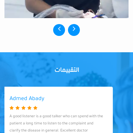
التقييمات
Admed Abady
A good listener is a good talker who can spend with the
patient a long time to listen to the complaint and
clarify the disease in general. Excellent doctor