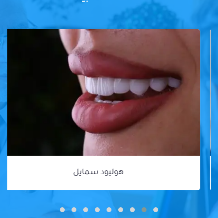
هوليود سمايل