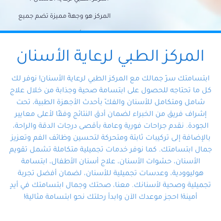
المركز هو وجهةً مميزة تضم جميع
احتياجات الأسنان تحت سقف واحد،
وتضمن لك حلاً شاملًا لجميع
المركز الطبي لرعاية الأسنان
مشكلات أسنانك بفضل فريقنا
ابتسامتك سرّ جمالك مع المركز الطبي لرعاية الأسنان! نوفر لك
المتخصص ذوي الخبرة، ستجد نفسك
كل ما تحتاجه للحصول على ابتسامة صحية وجذابة من خلال علاج
شامل ومتكامل للأسنان والفكّ بأحدث الأجهزة الطبية، تحت
في أيد أمينة تلبي احتياجاتك بكل
إشراف فريق من الخبراء لضمان أدق النتائج وفقًا لأعلى معايير
احترافية ودقة.
الجودة. نقدم جراحات فورية وعامة بأقصى درجات الدقة والراحة،
بالإضافة إلى تركيبات ثابتة ومتحركة لتحسين وظائف الفم وتعزيز
جمال ابتسامتك. كما نوفر خدمات تجميلية متكاملة تشمل تقويم
الأسنان، حشوات الأسنان، علاج أسنان الأطفال، ابتسامة
هوليوودية، وعدسات تجميلية للأسنان، لضمان أفضل تجربة
تجميلية وصحية لأسنانك. معنا، صحتك وجمال ابتسامتك في أيدٍ
أمينة! احجز موعدك الآن وابدأ رحلتك نحو ابتسامة مثالية!