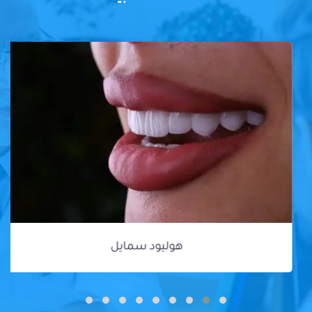
هوليود سمايل