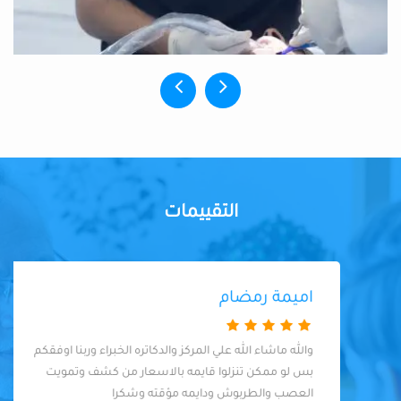
التقييمات
اميمة رمضام
والله ماشاء الله علي المركز والدكاتره الخبراء وربنا اوفقكم
بس لو ممكن تنزلوا قايمه بالاسعار من كشف وتمويت
العصب والطربوش ودايمه مؤقته وشكرا