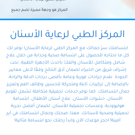
المركز هو وجهةً مميزة تضم جميع
احتياجات الأسنان تحت سقف واحد،
وتضمن لك حلاً شاملًا لجميع
المركز الطبي لرعاية الأسنان
مشكلات أسنانك بفضل فريقنا
ابتسامتك سرّ جمالك مع المركز الطبي لرعاية الأسنان! نوفر لك
المتخصص ذوي الخبرة، ستجد نفسك
كل ما تحتاجه للحصول على ابتسامة صحية وجذابة من خلال علاج
شامل ومتكامل للأسنان والفكّ بأحدث الأجهزة الطبية، تحت
في أيد أمينة تلبي احتياجاتك بكل
إشراف فريق من الخبراء لضمان أدق النتائج وفقًا لأعلى معايير
احترافية ودقة.
الجودة. نقدم جراحات فورية وعامة بأقصى درجات الدقة والراحة،
بالإضافة إلى تركيبات ثابتة ومتحركة لتحسين وظائف الفم وتعزيز
جمال ابتسامتك. كما نوفر خدمات تجميلية متكاملة تشمل تقويم
الأسنان، حشوات الأسنان، علاج أسنان الأطفال، ابتسامة
هوليوودية، وعدسات تجميلية للأسنان، لضمان أفضل تجربة
تجميلية وصحية لأسنانك. معنا، صحتك وجمال ابتسامتك في أيدٍ
أمينة! احجز موعدك الآن وابدأ رحلتك نحو ابتسامة مثالية!