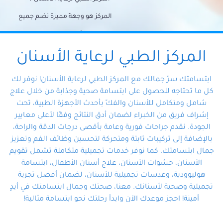
المركز هو وجهةً مميزة تضم جميع
احتياجات الأسنان تحت سقف واحد،
وتضمن لك حلاً شاملًا لجميع
المركز الطبي لرعاية الأسنان
مشكلات أسنانك بفضل فريقنا
ابتسامتك سرّ جمالك مع المركز الطبي لرعاية الأسنان! نوفر لك
المتخصص ذوي الخبرة، ستجد نفسك
كل ما تحتاجه للحصول على ابتسامة صحية وجذابة من خلال علاج
شامل ومتكامل للأسنان والفكّ بأحدث الأجهزة الطبية، تحت
في أيد أمينة تلبي احتياجاتك بكل
إشراف فريق من الخبراء لضمان أدق النتائج وفقًا لأعلى معايير
احترافية ودقة.
الجودة. نقدم جراحات فورية وعامة بأقصى درجات الدقة والراحة،
بالإضافة إلى تركيبات ثابتة ومتحركة لتحسين وظائف الفم وتعزيز
جمال ابتسامتك. كما نوفر خدمات تجميلية متكاملة تشمل تقويم
الأسنان، حشوات الأسنان، علاج أسنان الأطفال، ابتسامة
هوليوودية، وعدسات تجميلية للأسنان، لضمان أفضل تجربة
تجميلية وصحية لأسنانك. معنا، صحتك وجمال ابتسامتك في أيدٍ
أمينة! احجز موعدك الآن وابدأ رحلتك نحو ابتسامة مثالية!