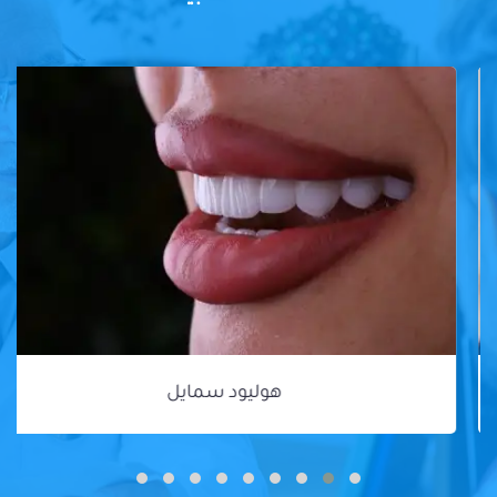
هوليود سمايل