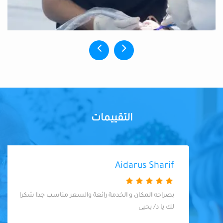
التقييمات
Aidarus Sharif
بصراحه المكان و الخدمة رائعة والسعر مناسب جدا شكرا
لك يا د/ يحيى