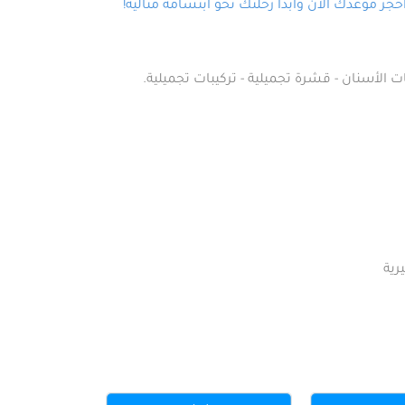
ز موعدك الآن وابدأ رحلتك نحو ابتسامة مثالية!
ت الأسنان - قشرة تجميلية - تركيبات تجميلية.
رية