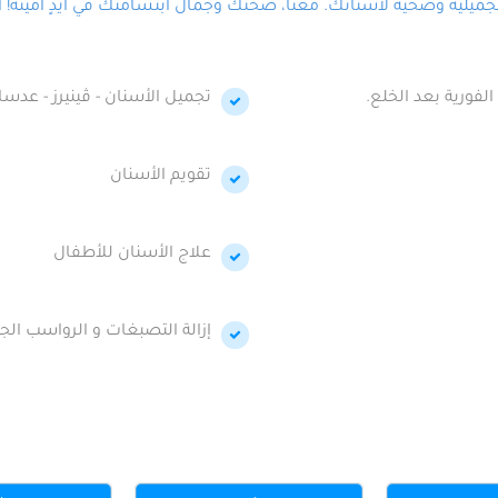
لية وصحية لأسنانك. معنا، صحتك وجمال ابتسامتك في أيدٍ أمينة! احج
الفورية بعد الخلع.
تجميل الأسنان - ڤينيرز - عدسا
تقويم الأسنان
علاج الأسنان للأطفال
إزالة التصبغات و الرواسب الجي