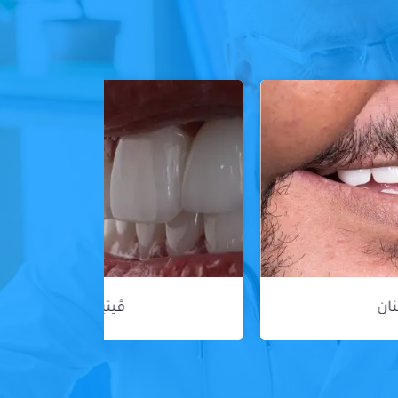
ڤينير الأسنان