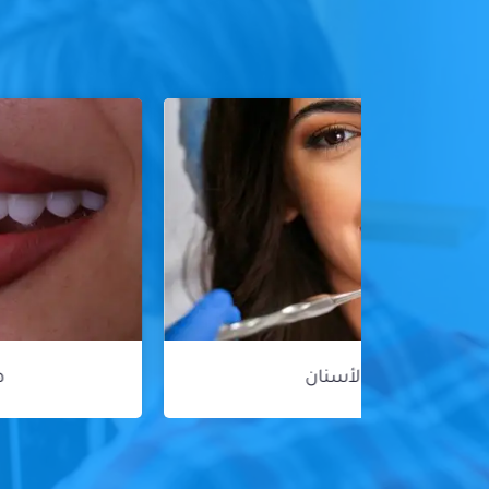
هوليود سمايل