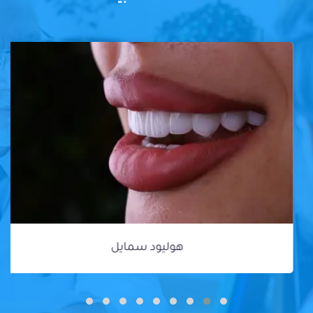
هوليود سمايل