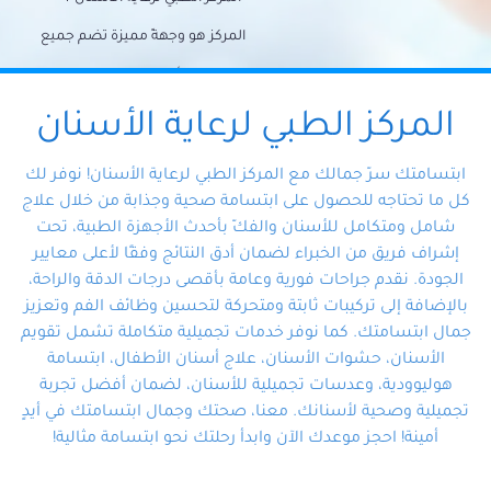
المركز هو وجهةً مميزة تضم جميع
احتياجات الأسنان تحت سقف واحد،
وتضمن لك حلاً شاملًا لجميع
المركز الطبي لرعاية الأسنان
مشكلات أسنانك بفضل فريقنا
ابتسامتك سرّ جمالك مع المركز الطبي لرعاية الأسنان! نوفر لك
المتخصص ذوي الخبرة، ستجد نفسك
كل ما تحتاجه للحصول على ابتسامة صحية وجذابة من خلال علاج
شامل ومتكامل للأسنان والفكّ بأحدث الأجهزة الطبية، تحت
في أيد أمينة تلبي احتياجاتك بكل
إشراف فريق من الخبراء لضمان أدق النتائج وفقًا لأعلى معايير
احترافية ودقة.
الجودة. نقدم جراحات فورية وعامة بأقصى درجات الدقة والراحة،
بالإضافة إلى تركيبات ثابتة ومتحركة لتحسين وظائف الفم وتعزيز
جمال ابتسامتك. كما نوفر خدمات تجميلية متكاملة تشمل تقويم
الأسنان، حشوات الأسنان، علاج أسنان الأطفال، ابتسامة
هوليوودية، وعدسات تجميلية للأسنان، لضمان أفضل تجربة
تجميلية وصحية لأسنانك. معنا، صحتك وجمال ابتسامتك في أيدٍ
أمينة! احجز موعدك الآن وابدأ رحلتك نحو ابتسامة مثالية!