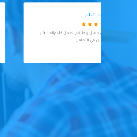
هانى عبد العزيز
المكان جميل و طاقم العمل كله friendly و
دكتور ممتاز وامين ويشرح للمريض الحالة
بوضوح