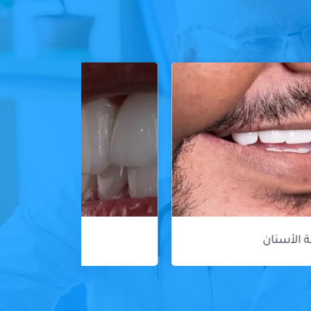
ڤينير الأسنان