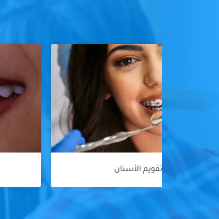
هوليود سمايل