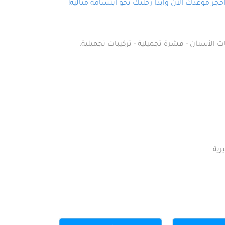
ز موعدك الآن وابدأ رحلتك نحو ابتسامة مثالية!
ت الأسنان - قشرة تجميلية - تركيبات تجميلية.
رية