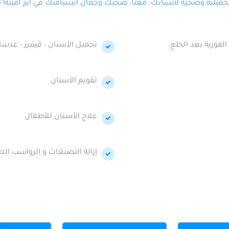
لية وصحية لأسنانك. معنا، صحتك وجمال ابتسامتك في أيدٍ أمينة! احج
الفورية بعد الخلع.
تجميل الأسنان - ڤينيرز - عدسا
تقويم الأسنان
علاج الأسنان للأطفال
إزالة التصبغات و الرواسب الجي