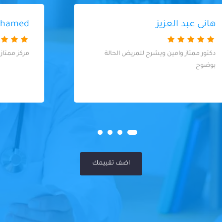
Dalia Mohamed
مركز ممتاز ومعاملته كويسه شكرا ليكم
اضف تقييمك