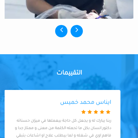
التقييمات
ايناس محمد خميس
ربنا يبارك له و يجعل كل حاجة بيعملها في ميزان حسناته
دكتور انسان بكل ما تحمله الكلمة من معنى و ممتاز جدا و
فاهم اوي في شغله و لما بيطلب علاج او اشاعات بتبقي