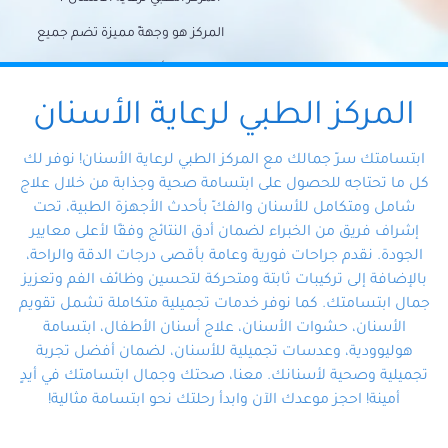
المركز هو وجهةً مميزة تضم جميع
احتياجات الأسنان تحت سقف واحد،
وتضمن لك حلاً شاملًا لجميع
المركز الطبي لرعاية الأسنان
مشكلات أسنانك بفضل فريقنا
ابتسامتك سرّ جمالك مع المركز الطبي لرعاية الأسنان! نوفر لك
المتخصص ذوي الخبرة، ستجد نفسك
كل ما تحتاجه للحصول على ابتسامة صحية وجذابة من خلال علاج
شامل ومتكامل للأسنان والفكّ بأحدث الأجهزة الطبية، تحت
في أيد أمينة تلبي احتياجاتك بكل
إشراف فريق من الخبراء لضمان أدق النتائج وفقًا لأعلى معايير
احترافية ودقة.
الجودة. نقدم جراحات فورية وعامة بأقصى درجات الدقة والراحة،
بالإضافة إلى تركيبات ثابتة ومتحركة لتحسين وظائف الفم وتعزيز
جمال ابتسامتك. كما نوفر خدمات تجميلية متكاملة تشمل تقويم
الأسنان، حشوات الأسنان، علاج أسنان الأطفال، ابتسامة
هوليوودية، وعدسات تجميلية للأسنان، لضمان أفضل تجربة
تجميلية وصحية لأسنانك. معنا، صحتك وجمال ابتسامتك في أيدٍ
أمينة! احجز موعدك الآن وابدأ رحلتك نحو ابتسامة مثالية!