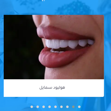
هوليود سمايل