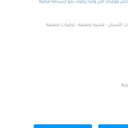
ز موعدك الآن وابدأ رحلتك نحو ابتسامة مثالية!
ت الأسنان - قشرة تجميلية - تركيبات تجميلية.
رية