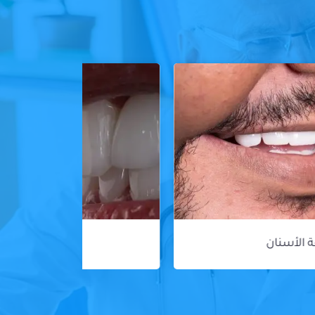
ڤينير الأسنان