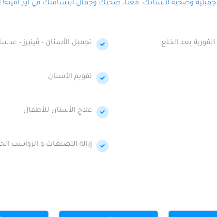
لية وصحية لأسنانك. معنا، صحتك وجمال ابتسامتك في أيدٍ أمينة! احج
الفورية بعد الخلع.
تجميل الأسنان - ڤينيرز - عدسا
تقويم الأسنان
علاج الأسنان للأطفال
إزالة التصبغات و الرواسب الجي