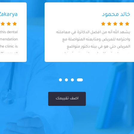
Ahmad Zakarya
I had an excellent experience at this dental
clinic! I visited based on a recommendation
and I&#8217;m so glad I did. The clinic is
spotlessly clean and the staff were all
extremely professional. The dentist (Dr.
Yahia) was fantastic - knowledgeable,
skilled, and so friendly. I felt well taken care
of throughout my visit. Highly
recommended!
اضف تقييمك