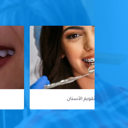
هوليود سمايل