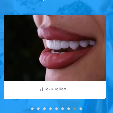
هوليود سمايل