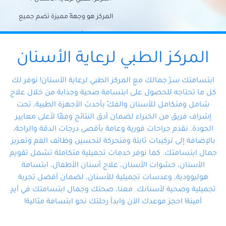
المركز هو وجهةً مميزة تضم جميع
احتياجات الأسنان تحت سقف واحد،
وتضمن لك حلاً شاملًا لجميع
المركز الطبي لرعاية الأسنان
مشكلات أسنانك بفضل فريقنا
ابتسامتك سرّ جمالك مع المركز الطبي لرعاية الأسنان! نوفر لك
المتخصص ذوي الخبرة، ستجد نفسك
كل ما تحتاجه للحصول على ابتسامة صحية وجذابة من خلال علاج
شامل ومتكامل للأسنان والفكّ بأحدث الأجهزة الطبية، تحت
في أيد أمينة تلبي احتياجاتك بكل
إشراف فريق من الخبراء لضمان أدق النتائج وفقًا لأعلى معايير
احترافية ودقة.
الجودة. نقدم جراحات فورية وعامة بأقصى درجات الدقة والراحة،
بالإضافة إلى تركيبات ثابتة ومتحركة لتحسين وظائف الفم وتعزيز
جمال ابتسامتك. كما نوفر خدمات تجميلية متكاملة تشمل تقويم
الأسنان، حشوات الأسنان، علاج أسنان الأطفال، ابتسامة
هوليوودية، وعدسات تجميلية للأسنان، لضمان أفضل تجربة
تجميلية وصحية لأسنانك. معنا، صحتك وجمال ابتسامتك في أيدٍ
أمينة! احجز موعدك الآن وابدأ رحلتك نحو ابتسامة مثالية!