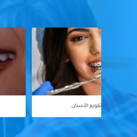
هوليود سمايل