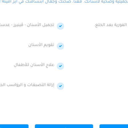
لية وصحية لأسنانك. معنا، صحتك وجمال ابتسامتك في أيدٍ أمينة! احج
الفورية بعد الخلع.
تجميل الأسنان - ڤينيرز - عدسا
تقويم الأسنان
علاج الأسنان للأطفال
إزالة التصبغات و الرواسب الجي