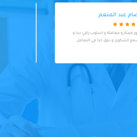
Ahmad Zakarya
 can
I had an excellent experience at this dental
 listen
clinic! I visited based on a recommendation
ase in
and I&#8217;m so glad I did. The clinic is
spotlessly clean and the staff were all
extremely professional. The dentist (Dr.
Yahia) was fantastic - knowledgeable,
skilled, and so friendly. I felt well taken care
of throughout my visit. Highly
recommended!