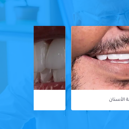
ڤينير الأسنان