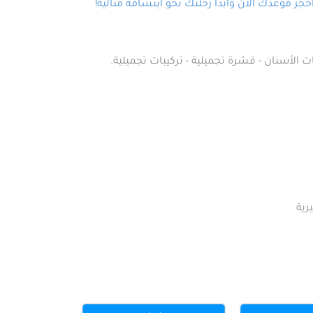
ز موعدك الآن وابدأ رحلتك نحو ابتسامة مثالية!
ت الأسنان - قشرة تجميلية - تركيبات تجميلية.
رية