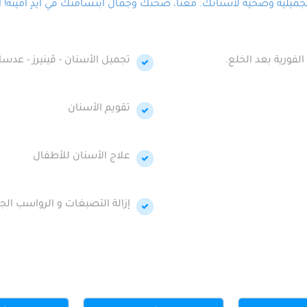
لية وصحية لأسنانك. معنا، صحتك وجمال ابتسامتك في أيدٍ أمينة! احج
الفورية بعد الخلع.
تجميل الأسنان - ڤينيرز - عدسا
تقويم الأسنان
علاج الأسنان للأطفال
إزالة التصبغات و الرواسب الجي