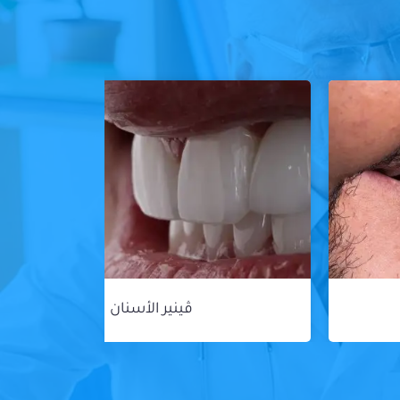
ڤينير الأسنان