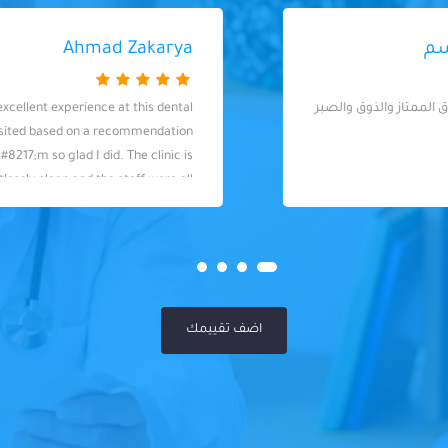
Ahmad Zakarya
I had an excellent experience at this dental
clinic! I visited based on a recommendation
and I&#8217;m so glad I did. The clinic is
spotlessly clean and the staff were all
extremely professional. The dentist (Dr.
Yahia) was fantastic - knowledgeable,
skilled, and so friendly. I felt well taken care
of throughout my visit. Highly
recommended!
اضف تقييمك