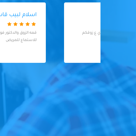
اسلام لبيب قاسم
كم
قمه الزوق والدكتور فوق الممتاز والذوق والصبر
للاستماع للمريض