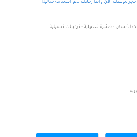
ز موعدك الآن وابدأ رحلتك نحو ابتسامة مثالية!
ت الأسنان - قشرة تجميلية - تركيبات تجميلية.
رية