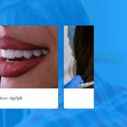
هوليود سمايل