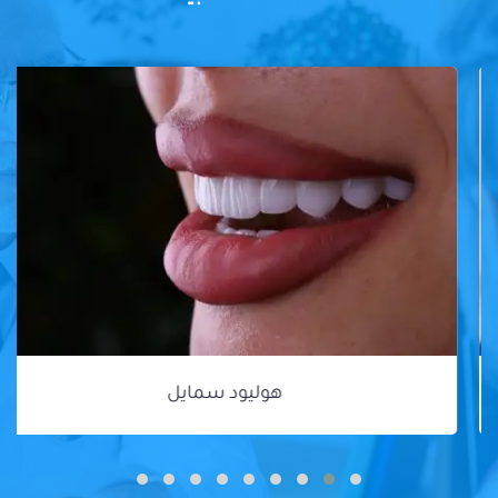
هوليود سمايل