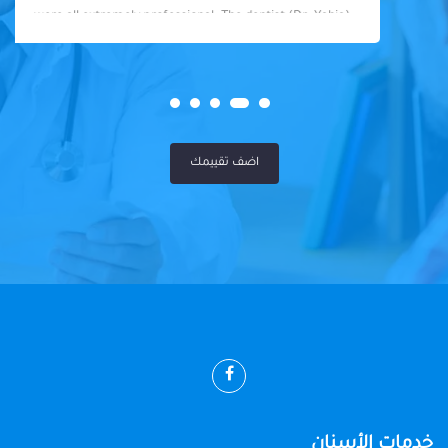
were all extremely professional. The dentist (Dr. Yahia)
was fantastic - knowledgeable, skilled, and so friendly. I
felt well taken care of throughout my visit. Highly
recommended!
اضف تقييمك
خدمات الأسنان