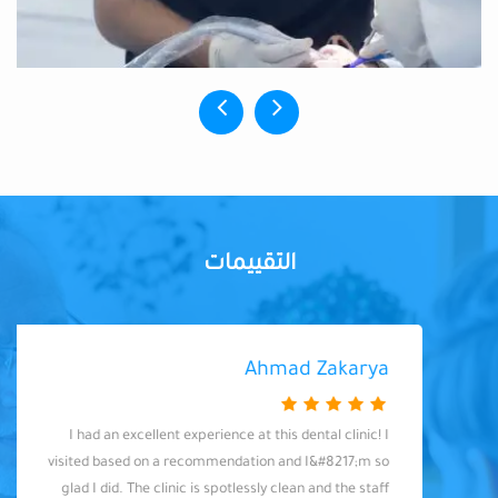
التقييمات
Ahmad Zakarya
I had an excellent experience at this dental clinic! I
visited based on a recommendation and I&#8217;m so
glad I did. The clinic is spotlessly clean and the staff