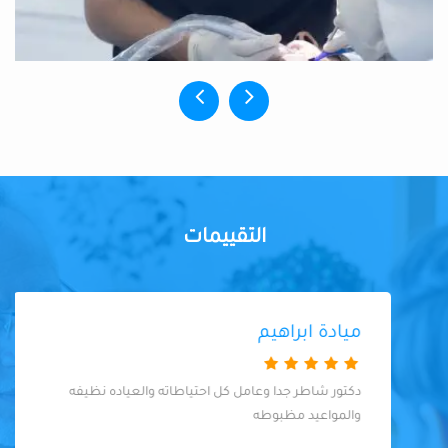
التقييمات
ميادة ابراهيم
دكتور شاطر جدا وعامل كل احتياطاته والعياده نظيفه
والمواعيد مظبوطه