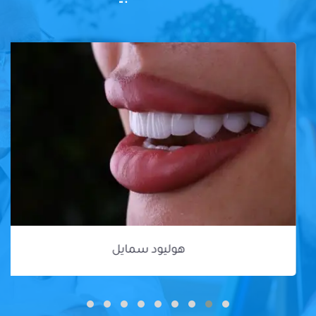
هوليود سمايل