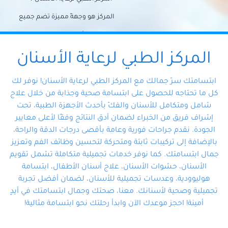
المركز هو وجهةً مميزة تضم جميع
احتياجات الأسنان تحت سقف واحد،
وتضمن لك حلاً شاملًا لجميع
المركز الطبي لرعاية الأسنان
مشكلات أسنانك بفضل فريقنا
ابتسامتك سرّ جمالك مع المركز الطبي لرعاية الأسنان! نوفر لك
المتخصص ذوي الخبرة، ستجد نفسك
كل ما تحتاجه للحصول على ابتسامة صحية وجذابة من خلال علاج
شامل ومتكامل للأسنان والفكّ بأحدث الأجهزة الطبية، تحت
في أيد أمينة تلبي احتياجاتك بكل
إشراف فريق من الخبراء لضمان أدق النتائج وفقًا لأعلى معايير
احترافية ودقة.
الجودة. نقدم جراحات فورية وعامة بأقصى درجات الدقة والراحة،
بالإضافة إلى تركيبات ثابتة ومتحركة لتحسين وظائف الفم وتعزيز
جمال ابتسامتك. كما نوفر خدمات تجميلية متكاملة تشمل تقويم
الأسنان، حشوات الأسنان، علاج أسنان الأطفال، ابتسامة
هوليوودية، وعدسات تجميلية للأسنان، لضمان أفضل تجربة
تجميلية وصحية لأسنانك. معنا، صحتك وجمال ابتسامتك في أيدٍ
أمينة! احجز موعدك الآن وابدأ رحلتك نحو ابتسامة مثالية!