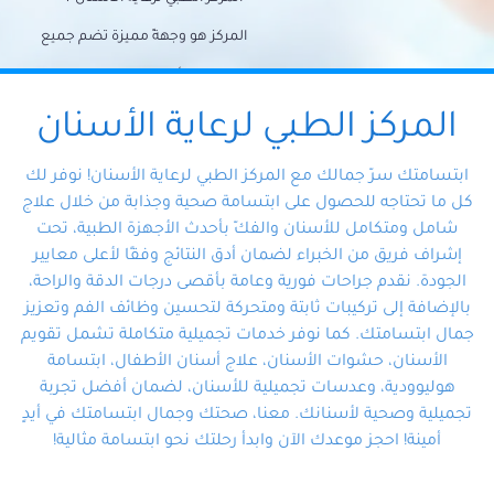
المركز هو وجهةً مميزة تضم جميع
احتياجات الأسنان تحت سقف واحد،
وتضمن لك حلاً شاملًا لجميع
المركز الطبي لرعاية الأسنان
مشكلات أسنانك بفضل فريقنا
ابتسامتك سرّ جمالك مع المركز الطبي لرعاية الأسنان! نوفر لك
المتخصص ذوي الخبرة، ستجد نفسك
كل ما تحتاجه للحصول على ابتسامة صحية وجذابة من خلال علاج
شامل ومتكامل للأسنان والفكّ بأحدث الأجهزة الطبية، تحت
في أيد أمينة تلبي احتياجاتك بكل
إشراف فريق من الخبراء لضمان أدق النتائج وفقًا لأعلى معايير
احترافية ودقة.
الجودة. نقدم جراحات فورية وعامة بأقصى درجات الدقة والراحة،
بالإضافة إلى تركيبات ثابتة ومتحركة لتحسين وظائف الفم وتعزيز
جمال ابتسامتك. كما نوفر خدمات تجميلية متكاملة تشمل تقويم
الأسنان، حشوات الأسنان، علاج أسنان الأطفال، ابتسامة
هوليوودية، وعدسات تجميلية للأسنان، لضمان أفضل تجربة
تجميلية وصحية لأسنانك. معنا، صحتك وجمال ابتسامتك في أيدٍ
أمينة! احجز موعدك الآن وابدأ رحلتك نحو ابتسامة مثالية!