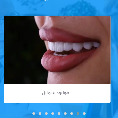
هوليود سمايل