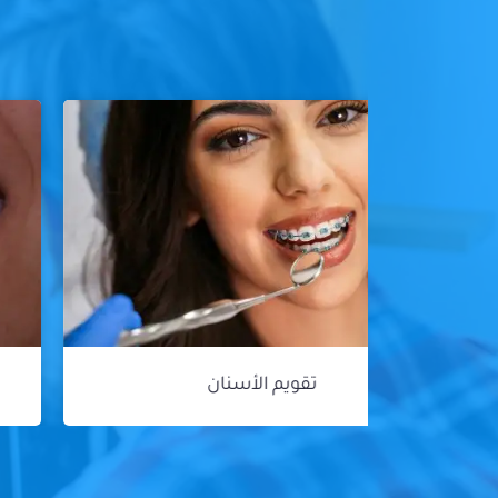
هوليود سمايل