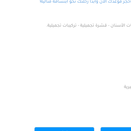
ز موعدك الآن وابدأ رحلتك نحو ابتسامة مثالية!
ت الأسنان - قشرة تجميلية - تركيبات تجميلية.
رية