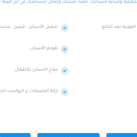
لية وصحية لأسنانك. معنا، صحتك وجمال ابتسامتك في أيدٍ أمينة! احج
الفورية بعد الخلع.
تجميل الأسنان - ڤينيرز - عدسا
تقويم الأسنان
علاج الأسنان للأطفال
إزالة التصبغات و الرواسب الجي