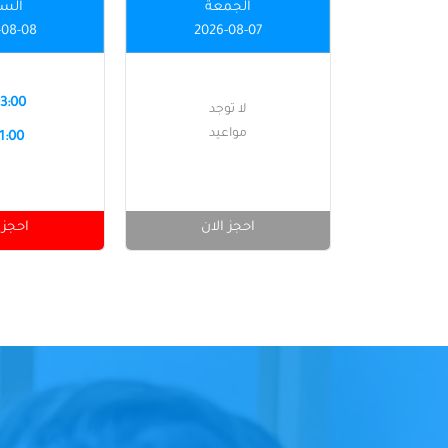
الجمعة
الس
-08-08
2026-08-07
03:00 
لا توجد
مواعيد
11:00 
احجز الان
احجز 