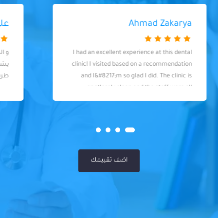
علي محمد
و الدكاترة بتعمل شغلها بضمير و بيحبوا
يشوفوا نتائج حلوة لشغلهم و يلاقوا أنسب
طريقة علاج تريح المريض
اضف تقييمك