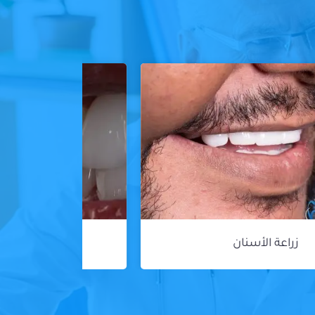
ڤينير الأسنان