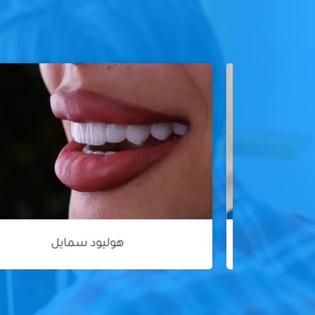
هوليود سمايل