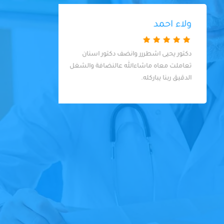
ولاء احمد
دكتور يحيى اشطررر وانضف دكتور اسنان
very
تعاملت معاه ماشاءالله عالنضافة والشغل
الدقيق ربنا يباركله.