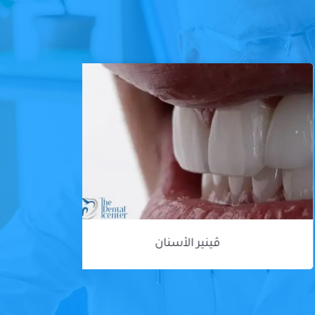
ڤينير الأسنان