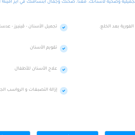
لية وصحية لأسنانك. معنا، صحتك وجمال ابتسامتك في أيدٍ أمينة! احج
الفورية بعد الخلع.
تجميل الأسنان - ڤينيرز - عدسا
تقويم الأسنان
علاج الأسنان للأطفال
إزالة التصبغات و الرواسب الجي