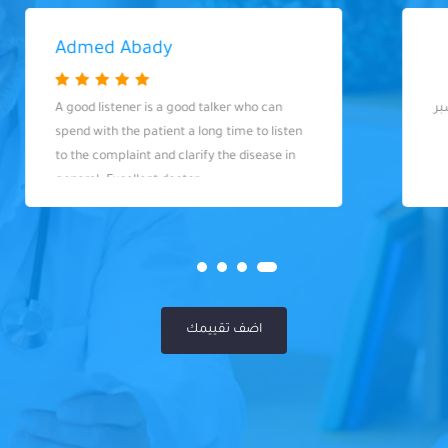
Admed Abady
A good listener is a good talker who can
spend with the patient a long time to listen
to the complaint and clarify the disease in
general. Excellent doctor
اضف تقييمك