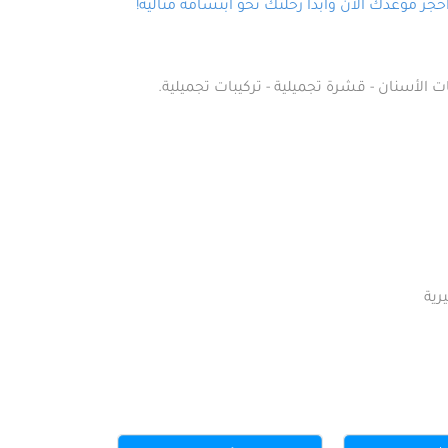
ز موعدك الآن وابدأ رحلتك نحو ابتسامة مثالية!
ت الأسنان - قشرة تجميلية - تركيبات تجميلية.
رية