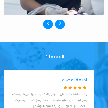
التقييمات
اميمة رمضام
والله ماشاء الله علي المركز والدكاتره الخبراء وربنا اوفقكم
بس لو ممكن تنزلوا قايمه بالاسعار من كشف وتمويت
العصب والطربوش ودايمه مؤقته وشكرا