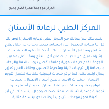
المركز هو وجهةً مميزة تضم جميع
احتياجات الأسنان تحت سقف واحد،
وتضمن لك حلاً شاملًا لجميع
المركز الطبي لرعاية الأسنان
مشكلات أسنانك بفضل فريقنا
ابتسامتك سرّ جمالك مع المركز الطبي لرعاية الأسنان! نوفر لك
المتخصص ذوي الخبرة، ستجد نفسك
كل ما تحتاجه للحصول على ابتسامة صحية وجذابة من خلال علاج
شامل ومتكامل للأسنان والفكّ بأحدث الأجهزة الطبية، تحت
في أيد أمينة تلبي احتياجاتك بكل
إشراف فريق من الخبراء لضمان أدق النتائج وفقًا لأعلى معايير
احترافية ودقة.
الجودة. نقدم جراحات فورية وعامة بأقصى درجات الدقة والراحة،
بالإضافة إلى تركيبات ثابتة ومتحركة لتحسين وظائف الفم وتعزيز
جمال ابتسامتك. كما نوفر خدمات تجميلية متكاملة تشمل تقويم
الأسنان، حشوات الأسنان، علاج أسنان الأطفال، ابتسامة
هوليوودية، وعدسات تجميلية للأسنان، لضمان أفضل تجربة
تجميلية وصحية لأسنانك. معنا، صحتك وجمال ابتسامتك في أيدٍ
أمينة! احجز موعدك الآن وابدأ رحلتك نحو ابتسامة مثالية!