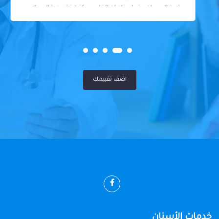
قمة الجدعان عند لحظه ان الفلوس كنت نقصه قالي ولا
يهمك المهم ابنك عجزت عن الشكر يادكتور وبجد ربنا يبرك
في اولاد حضرتك شكرا علي رحمتك والانسانيه الا جوه
قلبك ربنا يكتبلك الخير يارب عن تجربه ياجماعه مافيش
كلام دكتور شاطر وفاهم ومش بكلفك فوق طقتكم ربنا
يكرمك بالفضل دكتور عندي شكرا
اضف تقييمك
خدمات الأسنان