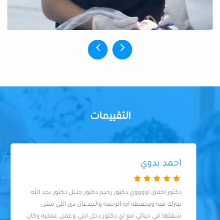
التقييمات
احمد بدوي
دكتور اخلاق اووووي دكتور رحيم دكتور جنتل دكتور بجد الله
يبارك فيه ويحفظه ايه الرحمه والجدعان دي اللي مش
شفتها في حياتي مع اي دكتور دخل ابني وعمل عمليه وكان