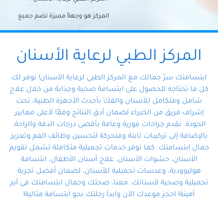
المركز هو وجهةً مميزة تضم جميع
احتياجات الأسنان تحت سقف واحد،
وتضمن لك حلاً شاملًا لجميع
المركز الطبي لرعاية الأسنان
مشكلات أسنانك بفضل فريقنا
ابتسامتك سرّ جمالك مع المركز الطبي لرعاية الأسنان! نوفر لك
المتخصص ذوي الخبرة، ستجد نفسك
كل ما تحتاجه للحصول على ابتسامة صحية وجذابة من خلال علاج
شامل ومتكامل للأسنان والفكّ بأحدث الأجهزة الطبية، تحت
في أيد أمينة تلبي احتياجاتك بكل
إشراف فريق من الخبراء لضمان أدق النتائج وفقًا لأعلى معايير
احترافية ودقة.
الجودة. نقدم جراحات فورية وعامة بأقصى درجات الدقة والراحة،
بالإضافة إلى تركيبات ثابتة ومتحركة لتحسين وظائف الفم وتعزيز
جمال ابتسامتك. كما نوفر خدمات تجميلية متكاملة تشمل تقويم
الأسنان، حشوات الأسنان، علاج أسنان الأطفال، ابتسامة
هوليوودية، وعدسات تجميلية للأسنان، لضمان أفضل تجربة
تجميلية وصحية لأسنانك. معنا، صحتك وجمال ابتسامتك في أيدٍ
أمينة! احجز موعدك الآن وابدأ رحلتك نحو ابتسامة مثالية!