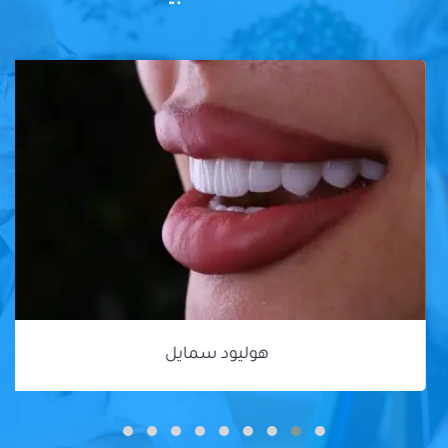
هوليود سمايل