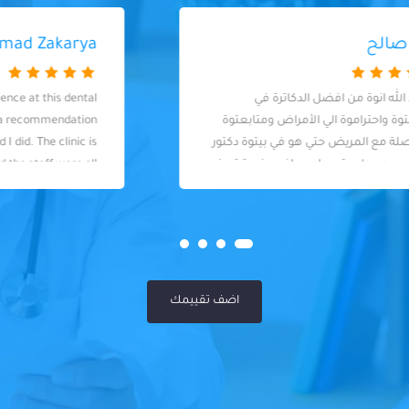
Ahmad Zakarya
I had an excellent experience at this dental
clinic! I visited based on a recommendation
and I&#8217;m so glad I did. The clinic is
spotlessly clean and the staff were all
extremely professional. The dentist (Dr.
Yahia) was fantastic - knowledgeable,
skilled, and so friendly. I felt well taken care
of throughout my visit. Highly
recommended!
اضف تقييمك