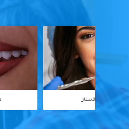
هوليود سمايل