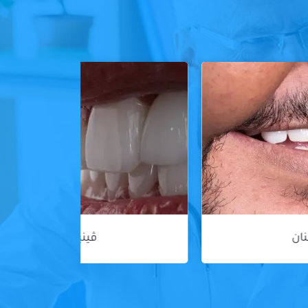
ڤينير الأسنان