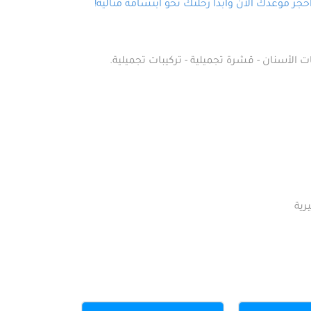
ز موعدك الآن وابدأ رحلتك نحو ابتسامة مثالية!
ت الأسنان - قشرة تجميلية - تركيبات تجميلية.
رية