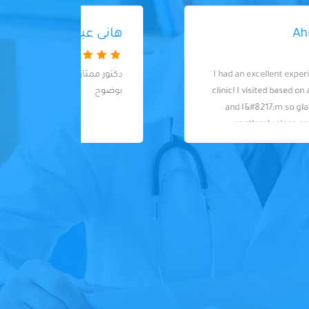
هانى عبد العزيز
دكتور ممتاز وامين ويشرح للمريض الحالة
very
بوضوح