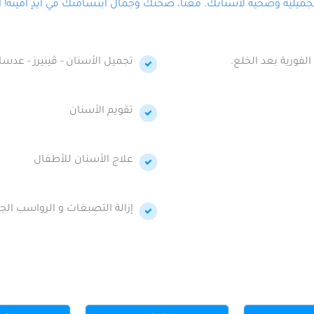
لية وصحية لأسنانك. معنا، صحتك وجمال ابتسامتك في أيدٍ أمينة! احج
الفورية بعد الخلع.
تجميل الأسنان - ڤينيرز - عدسا
تقويم الأسنان
علاج الأسنان للأطفال
إزالة التصبغات و الرواسب الجي