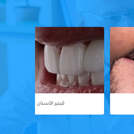
ڤينير الأسنان