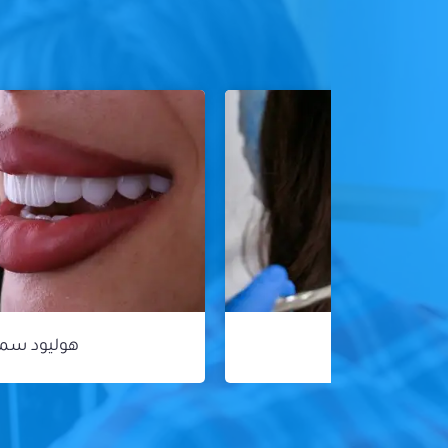
هوليود سمايل