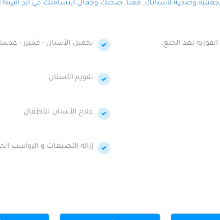
لية وصحية لأسنانك. معنا، صحتك وجمال ابتسامتك في أيدٍ أمينة! احج
الفورية بعد الخلع.
تجميل الأسنان - ڤينيرز - عدسا
تقويم الأسنان
علاج الأسنان للأطفال
إزالة التصبغات و الرواسب الجي