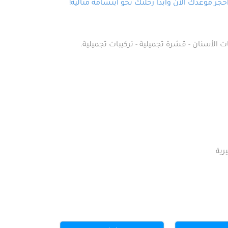
ز موعدك الآن وابدأ رحلتك نحو ابتسامة مثالية!
ت الأسنان - قشرة تجميلية - تركيبات تجميلية.
رية