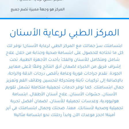
المركز هو وجهةً مميزة تضم جميع
احتياجات الأسنان تحت سقف واحد،
وتضمن لك حلاً شاملًا لجميع
المركز الطبي لرعاية الأسنان
مشكلات أسنانك بفضل فريقنا
ابتسامتك سرّ جمالك مع المركز الطبي لرعاية الأسنان! نوفر لك
المتخصص ذوي الخبرة، ستجد نفسك
كل ما تحتاجه للحصول على ابتسامة صحية وجذابة من خلال علاج
شامل ومتكامل للأسنان والفكّ بأحدث الأجهزة الطبية، تحت
في أيد أمينة تلبي احتياجاتك بكل
إشراف فريق من الخبراء لضمان أدق النتائج وفقًا لأعلى معايير
احترافية ودقة.
الجودة. نقدم جراحات فورية وعامة بأقصى درجات الدقة والراحة،
بالإضافة إلى تركيبات ثابتة ومتحركة لتحسين وظائف الفم وتعزيز
جمال ابتسامتك. كما نوفر خدمات تجميلية متكاملة تشمل تقويم
الأسنان، حشوات الأسنان، علاج أسنان الأطفال، ابتسامة
هوليوودية، وعدسات تجميلية للأسنان، لضمان أفضل تجربة
تجميلية وصحية لأسنانك. معنا، صحتك وجمال ابتسامتك في أيدٍ
أمينة! احجز موعدك الآن وابدأ رحلتك نحو ابتسامة مثالية!