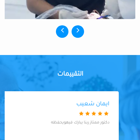
التقييمات
ايمان شعيب
دكتور ممتاز ربنا يبارك فيهويحفظه