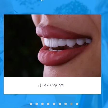
هوليود سمايل