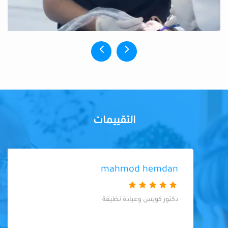
التقييمات
mahmod hemdan
دكتور كويس وعيادة نظيفة