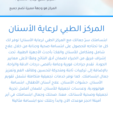
المركز هو وجهةً مميزة تضم جميع
احتياجات الأسنان تحت سقف واحد،
وتضمن لك حلاً شاملًا لجميع
المركز الطبي لرعاية الأسنان
مشكلات أسنانك بفضل فريقنا
ابتسامتك سرّ جمالك مع المركز الطبي لرعاية الأسنان! نوفر لك
المتخصص ذوي الخبرة، ستجد نفسك
كل ما تحتاجه للحصول على ابتسامة صحية وجذابة من خلال علاج
شامل ومتكامل للأسنان والفكّ بأحدث الأجهزة الطبية، تحت
في أيد أمينة تلبي احتياجاتك بكل
إشراف فريق من الخبراء لضمان أدق النتائج وفقًا لأعلى معايير
احترافية ودقة.
الجودة. نقدم جراحات فورية وعامة بأقصى درجات الدقة والراحة،
بالإضافة إلى تركيبات ثابتة ومتحركة لتحسين وظائف الفم وتعزيز
جمال ابتسامتك. كما نوفر خدمات تجميلية متكاملة تشمل تقويم
الأسنان، حشوات الأسنان، علاج أسنان الأطفال، ابتسامة
هوليوودية، وعدسات تجميلية للأسنان، لضمان أفضل تجربة
تجميلية وصحية لأسنانك. معنا، صحتك وجمال ابتسامتك في أيدٍ
أمينة! احجز موعدك الآن وابدأ رحلتك نحو ابتسامة مثالية!