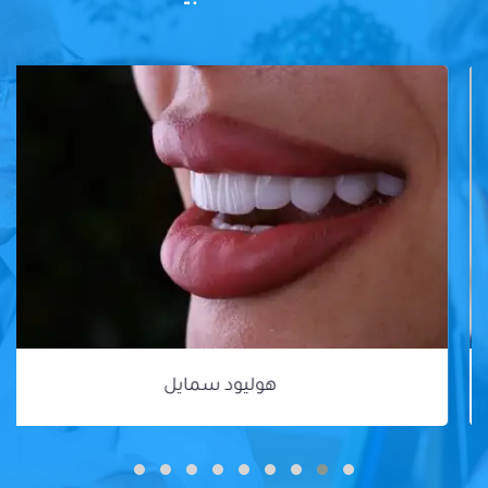
هوليود سمايل